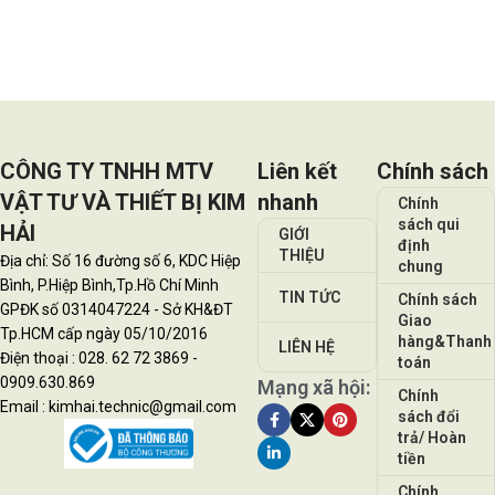
Đọc tiếp
Đọc tiếp
CÔNG TY TNHH MTV
Liên kết
Chính sách
VẬT TƯ VÀ THIẾT BỊ KIM
nhanh
Chính
sách qui
HẢI
GIỚI
định
THIỆU
Địa chỉ: Số 16 đường số 6, KDC Hiệp
chung
Bình, P.Hiệp Bình,Tp.Hồ Chí Minh
TIN TỨC
Chính sách
GPĐK số 0314047224 - Sở KH&ĐT
Giao
Tp.HCM cấp ngày 05/10/2016
hàng&Thanh
LIÊN HỆ
Điện thoại : 028. 62 72 3869 -
toán
0909.630.869
Mạng xã hội:
Chính
Email : kimhai.technic@gmail.com
sách đổi
trả/ Hoàn
tiền
Chính