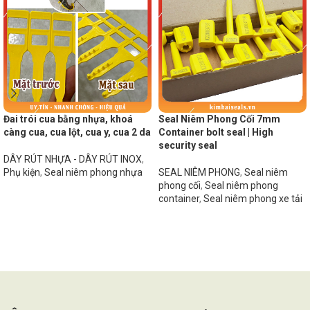
Đai trói cua bằng nhựa, khoá
Seal Niêm Phong Cối 7mm
càng cua, cua lột, cua y, cua 2 da
Container bolt seal | High
security seal
DÂY RÚT NHỰA - DÂY RÚT INOX
,
Phụ kiện
,
Seal niêm phong nhựa
SEAL NIÊM PHONG
,
Seal niêm
phong cối
,
Seal niêm phong
Đọc tiếp
container
,
Seal niêm phong xe tải
Đọc tiếp