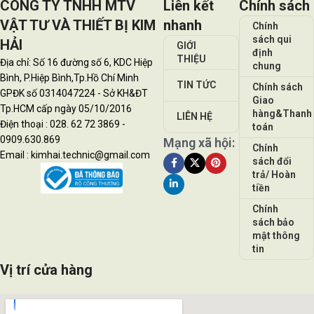
CÔNG TY TNHH MTV
Liên kết
Chính sách
VẬT TƯ VÀ THIẾT BỊ KIM
nhanh
Chính
sách qui
HẢI
GIỚI
định
THIỆU
Địa chỉ: Số 16 đường số 6, KDC Hiệp
chung
Bình, P.Hiệp Bình,Tp.Hồ Chí Minh
TIN TỨC
Chính sách
GPĐK số 0314047224 - Sở KH&ĐT
Giao
Tp.HCM cấp ngày 05/10/2016
hàng&Thanh
LIÊN HỆ
Điện thoại : 028. 62 72 3869 -
toán
0909.630.869
Mạng xã hội:
Chính
Email : kimhai.technic@gmail.com
sách đổi
trả/ Hoàn
tiền
Chính
sách bảo
mật thông
tin
Vị trí cửa hàng