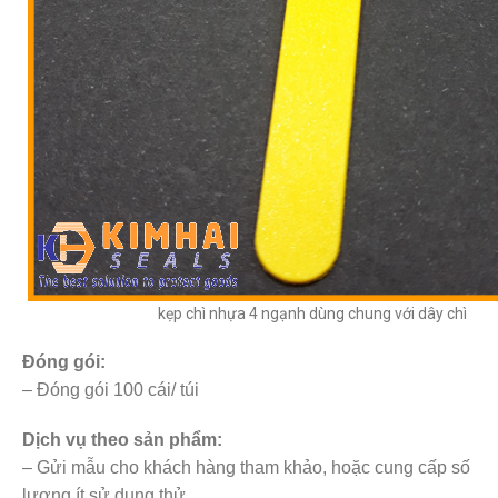
kẹp chì nhựa 4 ngạnh dùng chung với dây chì
Đóng gói:
– Đóng gói 100 cái/ túi
Dịch vụ theo sản phẩm:
– Gửi mẫu cho khách hàng tham khảo, hoặc cung cấp số
lượng ít sử dụng thử