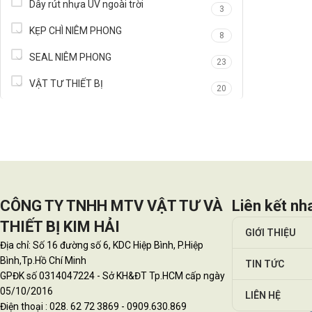
Dây rút nhựa UV ngoài trời
3
KẸP CHÌ NIÊM PHONG
8
SEAL NIÊM PHONG
23
VẬT TƯ THIẾT BỊ
20
CÔNG TY TNHH MTV VẬT TƯ VÀ
Liên kết nh
THIẾT BỊ KIM HẢI
GIỚI THIỆU
Địa chỉ: Số 16 đường số 6, KDC Hiệp Bình, P.Hiệp
Bình,Tp.Hồ Chí Minh
TIN TỨC
GPĐK số 0314047224 - Sở KH&ĐT Tp.HCM cấp ngày
05/10/2016
LIÊN HỆ
Điện thoại : 028. 62 72 3869 - 0909.630.869