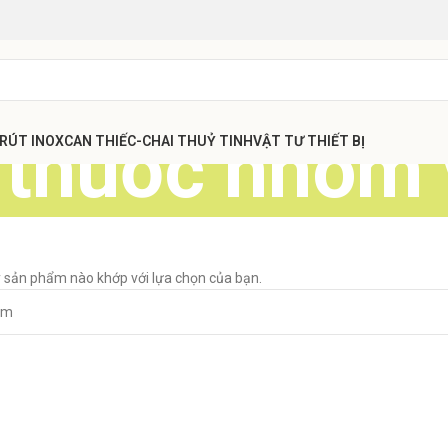
i thuốc nhôm
 RÚT INOX
CAN THIẾC-CHAI THUỶ TINH
VẬT TƯ THIẾT BỊ
 sản phẩm nào khớp với lựa chọn của bạn.