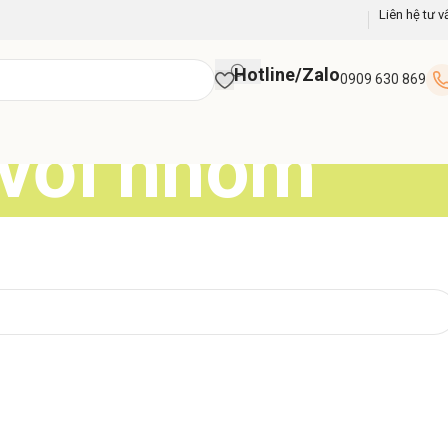
Liên hệ tư v
Hotline/Zalo
0909 630 869
 với nhôm