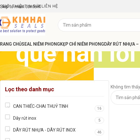
GIỚI THIỆU
TIN TỨC
LIÊN HỆ
Skip to main content
que hàn lõ
RANG CHỦ
SEAL NIÊM PHONG
KẸP CHÌ NIÊM PHONG
DÂY RÚT NHỰA –
Không tìm thấy
Lọc theo danh mục
CAN THIẾC-CHAI THUỶ TINH
16
Dây rút inox
5
DÂY RÚT NHỰA - DÂY RÚT INOX
46