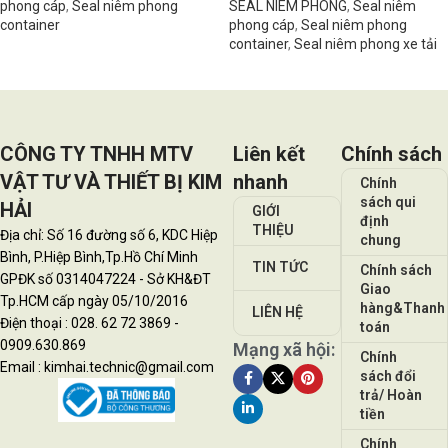
phong cáp
,
Seal niêm phong
SEAL NIÊM PHONG
,
Seal niêm
container
phong cáp
,
Seal niêm phong
container
,
Seal niêm phong xe tải
Đọc tiếp
Đọc tiếp
CÔNG TY TNHH MTV
Liên kết
Chính sách
VẬT TƯ VÀ THIẾT BỊ KIM
nhanh
Chính
sách qui
HẢI
GIỚI
định
THIỆU
Địa chỉ: Số 16 đường số 6, KDC Hiệp
chung
Bình, P.Hiệp Bình,Tp.Hồ Chí Minh
TIN TỨC
Chính sách
GPĐK số 0314047224 - Sở KH&ĐT
Giao
Tp.HCM cấp ngày 05/10/2016
hàng&Thanh
LIÊN HỆ
Điện thoại : 028. 62 72 3869 -
toán
0909.630.869
Mạng xã hội:
Chính
Email : kimhai.technic@gmail.com
sách đổi
trả/ Hoàn
tiền
Chính