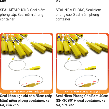
kho
biển
SEAL NIÊM PHONG
,
Seal niêm
SEAL NIÊM PHONG
,
Seal niêm
phong cáp
,
Seal niêm phong
phong cáp
,
Seal niêm phong
container
container
Đọc tiếp
Đọc tiếp
Seal khóa kẹp chì cáp 25cm (cáp
Seal Niêm Phong Cáp Bấm 40cm
bấm) niêm phong container, xe
(KH-SCB01)- seal container, xe
tải, cửa kho
tải, cửa kho…