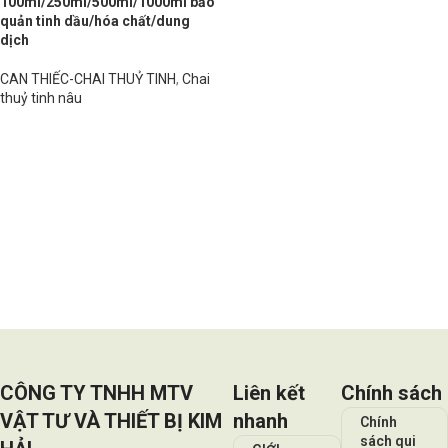
100ml/250ml/500ml/1000ml bảo
quản tinh dầu/hóa chất/dung
dịch
CAN THIẾC-CHAI THUỶ TINH
,
Chai
thuỷ tinh nâu
Đọc tiếp
CÔNG TY TNHH MTV
Liên kết
Chính sách
VẬT TƯ VÀ THIẾT BỊ KIM
nhanh
Chính
sách qui