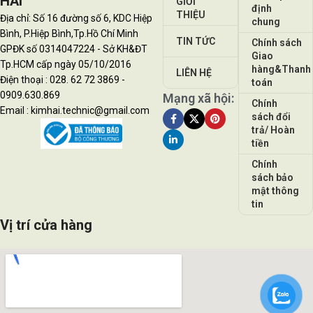
HẢI
GIỚI
định
THIỆU
Địa chỉ: Số 16 đường số 6, KDC Hiệp
chung
Bình, P.Hiệp Bình,Tp.Hồ Chí Minh
TIN TỨC
Chính sách
GPĐK số 0314047224 - Sở KH&ĐT
Giao
Tp.HCM cấp ngày 05/10/2016
hàng&Thanh
LIÊN HỆ
Điện thoại : 028. 62 72 3869 -
toán
0909.630.869
Mạng xã hội:
Chính
Email : kimhai.technic@gmail.com
sách đổi
trả/ Hoàn
tiền
Chính
sách bảo
mật thông
tin
Vị trí cửa hàng