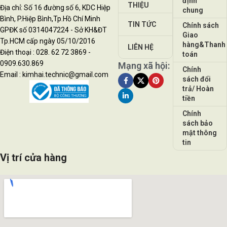
định
THIỆU
Địa chỉ: Số 16 đường số 6, KDC Hiệp
chung
Bình, P.Hiệp Bình,Tp.Hồ Chí Minh
TIN TỨC
Chính sách
GPĐK số 0314047224 - Sở KH&ĐT
Giao
Tp.HCM cấp ngày 05/10/2016
hàng&Thanh
LIÊN HỆ
Điện thoại : 028. 62 72 3869 -
toán
0909.630.869
Mạng xã hội:
Chính
Email : kimhai.technic@gmail.com
sách đổi
trả/ Hoàn
tiền
Chính
sách bảo
mật thông
tin
Vị trí cửa hàng