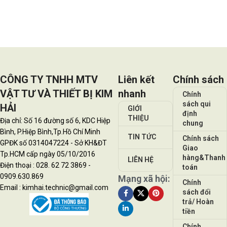
Đọc tiếp
CÔNG TY TNHH MTV
Liên kết
Chính sách
VẬT TƯ VÀ THIẾT BỊ KIM
nhanh
Chính
sách qui
HẢI
GIỚI
định
THIỆU
Địa chỉ: Số 16 đường số 6, KDC Hiệp
chung
Bình, P.Hiệp Bình,Tp.Hồ Chí Minh
TIN TỨC
Chính sách
GPĐK số 0314047224 - Sở KH&ĐT
Giao
Tp.HCM cấp ngày 05/10/2016
hàng&Thanh
LIÊN HỆ
Điện thoại : 028. 62 72 3869 -
toán
0909.630.869
Mạng xã hội:
Chính
Email : kimhai.technic@gmail.com
sách đổi
trả/ Hoàn
tiền
Chính