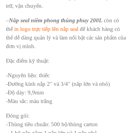
trữ, vận chuyển.
–
Nắp seal niêm phong thùng phuy 200L
còn có
thể
in logo trực tiếp lên nắp seal
để khách hàng có
thể dễ dàng quản lý và làm nổi bật các sản phẩm của
đơn vị mình.
Đặc điểm kỹ thuật:
-Nguyên liệu: thiếc
-Đường kính nắp 2″ và 3/4″ (nắp lớn và nhỏ)
-Độ dày: 9,9mm
-Màu sắc: màu trắng
Đóng gói:
-Thùng tiêu chuẩn: 500 bộ/thùng carton
– 1 bộ nắp gồm 1 nắp lớn và 1 nắp nhỏ