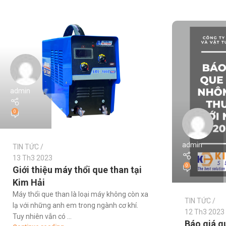
admin
0
admin
TIN TỨC
13 Th3 2023
0
Giới thiệu máy thổi que than tại
Kim Hải
Máy thổi que than là loại máy không còn xa
TIN TỨC
lạ với những anh em trong ngành cơ khí.
12 Th3 2023
Tuy nhiên vẫn có ...
Báo giá q