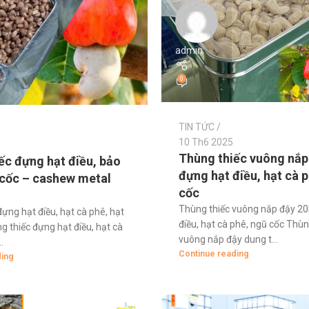
admin
0
TIN TỨC
10 Th6 2025
Thùng thiếc vuông nắp
ếc đựng hạt điều, bảo
đựng hạt điều, hạt cà 
cốc – cashew metal
cốc
Thùng thiếc vuông nắp đậy 20
ựng hạt điều, hạt cà phê, hạt
điều, hạt cà phê, ngũ cốc Thùn
g thiếc đựng hạt điều, hạt cà
vuông nắp đậy dung t...
.
Continue reading
ding