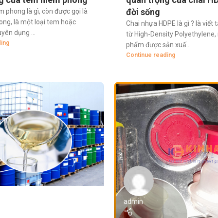
đời sống
 phong là gì, còn được gọi là
ng, là một loại tem hoặc
Chai nhựa HDPE là gì ? là viết
yên dụng ...
từ High-Density Polyethylene,
ding
phẩm được sản xuấ...
Continue reading
admin