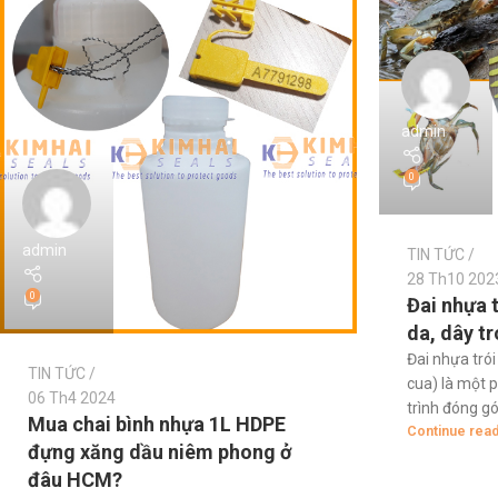
admin
0
admin
TIN TỨC
28 Th10 202
0
Đai nhựa t
da, dây t
Đai nhựa trói
TIN TỨC
cua) là một 
06 Th4 2024
trình đóng gói 
Mua chai bình nhựa 1L HDPE
Continue rea
đựng xăng dầu niêm phong ở
đâu HCM?