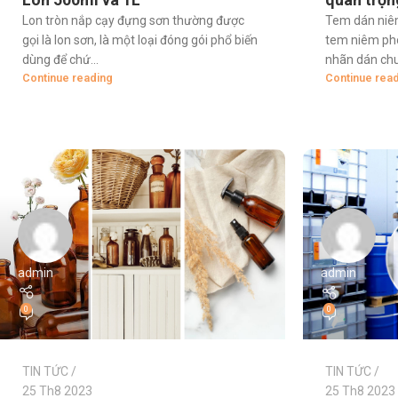
Lon tròn nắp cạy đựng sơn thường được
Tem dán niêm
gọi là lon sơn, là một loại đóng gói phổ biến
tem niêm pho
dùng để chứ...
nhãn dán chu
Continue reading
Continue rea
admin
admin
0
0
TIN TỨC
TIN TỨC
25 Th8 2023
25 Th8 2023