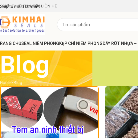
GIỚI THIỆU
TIN TỨC
LIÊN HỆ
Skip to main content
RANG CHỦ
SEAL NIÊM PHONG
KẸP CHÌ NIÊM PHONG
DÂY RÚT NHỰA –
Blog
Home
Blog