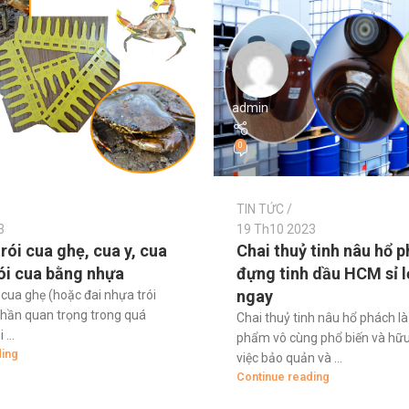
admin
0
TIN TỨC
3
19 Th10 2023
rói cua ghẹ, cua y, cua
Chai thuỷ tinh nâu hổ 
rói cua bằng nhựa
đựng tinh dầu HCM sỉ l
ngay
 cua ghẹ (hoặc đai nhựa trói
phần quan trọng trong quá
Chai thuỷ tinh nâu hổ phách l
...
phẩm vô cùng phổ biến và hữu
ding
việc bảo quản và ...
Continue reading