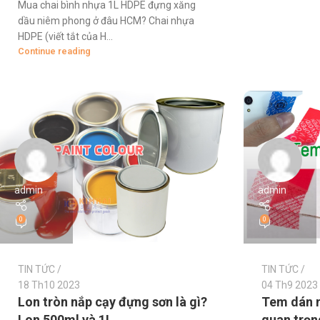
Mua chai bình nhựa 1L HDPE đựng xăng
dầu niêm phong ở đâu HCM? Chai nhựa
HDPE (viết tắt của H...
Continue reading
admin
admin
0
0
TIN TỨC
TIN TỨC
18 Th10 2023
04 Th9 2023
Lon tròn nắp cạy đựng sơn là gì?
Tem dán n
Lon 500ml và 1L
quan trọn