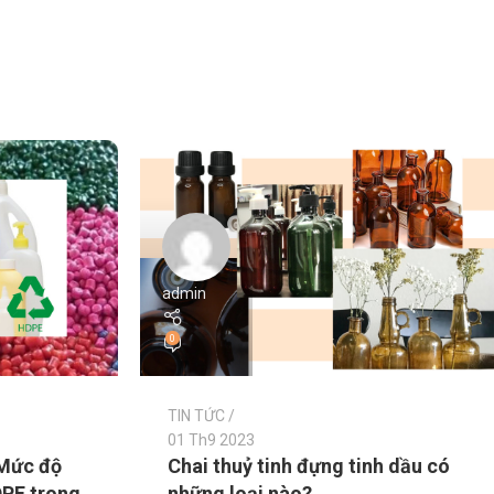
admin
0
TIN TỨC
01 Th9 2023
 Mức độ
Chai thuỷ tinh đựng tinh dầu có
DPE trong
những loại nào?