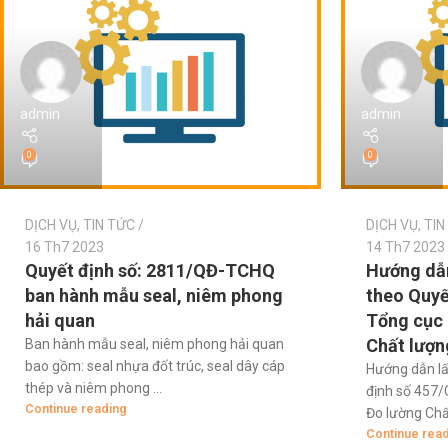
admin
admin
0
0
DỊCH VỤ
,
TIN TỨC
DỊCH VỤ
,
TIN
16 Th7 2023
14 Th7 2023
Quyết định số: 2811/QĐ-TCHQ
Hướng dẫ
ban hành mẫu seal, niêm phong
theo Quyế
hải quan
Tổng cục 
Chất lượn
Ban hành mẫu seal, niêm phong hải quan
bao gồm: seal nhựa đốt trúc, seal dây cáp
Hướng dẫn l
thép và niêm phong ...
định số 457
Continue reading
Đo lường Chất
Continue rea