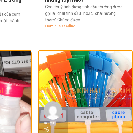
Chai thuỷ tinh đựng tinh dầu thường được
gọi là "chai tinh dầu" hoặc "chai hương
 tắt của cụm
thơm" Chúng được...
 một thành
Continue reading
admin