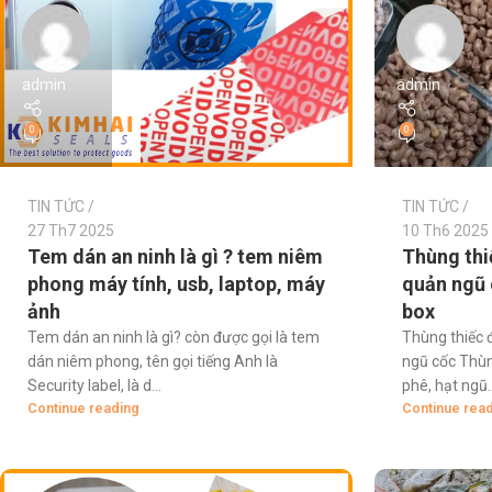
admin
admin
0
0
TIN TỨC
TIN TỨC
27 Th7 2025
10 Th6 2025
Tem dán an ninh là gì ? tem niêm
Thùng thi
phong máy tính, usb, laptop, máy
quản ngũ 
ảnh
box
Tem dán an ninh là gì? còn được gọi là tem
Thùng thiếc đ
dán niêm phong, tên gọi tiếng Anh là
ngũ cốc Thùn
Security label, là d...
phê, hạt ngũ..
Continue reading
Continue rea