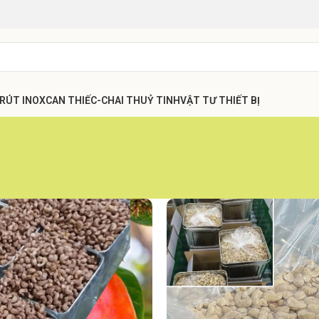
 RÚT INOX
CAN THIẾC-CHAI THUỶ TINH
VẬT TƯ THIẾT BỊ