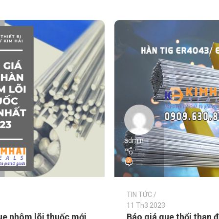
admin
0
TIN TỨC
11 Th3 2023
ue nhôm lõi thuốc mới
Báo giá que thổi than 