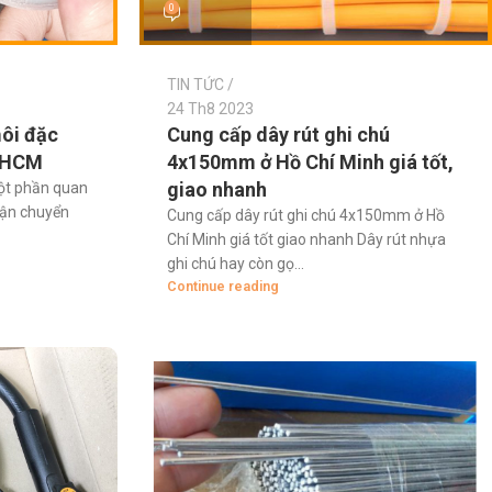
0
TIN TỨC
24 Th8 2023
ôi đặc
Cung cấp dây rút ghi chú
i HCM
4x150mm ở Hồ Chí Minh giá tốt,
giao nhanh
ột phần quan
vận chuyển
Cung cấp dây rút ghi chú 4x150mm ở Hồ
Chí Minh giá tốt giao nhanh Dây rút nhựa
ghi chú hay còn gọ...
Continue reading