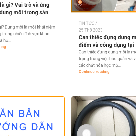
0
à gì? Vai trò và ứng
dung môi trong sản
TIN TỨC
gì? Dung môi là một khái niệm
25 Th8 2023
 trong nhiều lĩnh vực khác
Can thiếc đựng dung m
 họ...
điểm và công dụng tạ
ding
Can thiếc đựng dung môi là m
trọng trong việc bảo quản và 
các chất hóa học mộ...
Continue reading