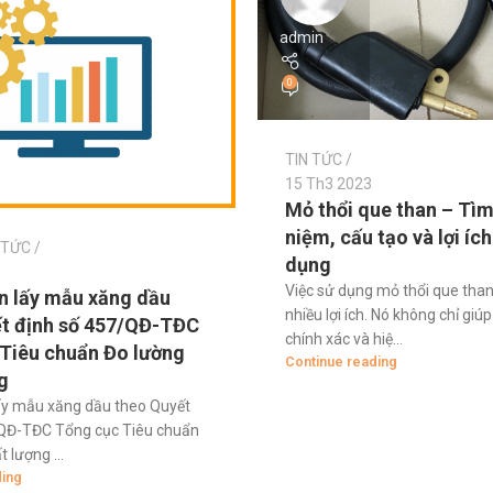
admin
0
TIN TỨC
15 Th3 2023
Mỏ thổi que than – Tìm
niệm, cấu tạo và lợi ích
 TỨC
dụng
Việc sử dụng mỏ thổi que than
n lấy mẫu xăng dầu
nhiều lợi ích. Nó không chỉ giú
t định số 457/QĐ-TĐC
chính xác và hiệ...
Tiêu chuẩn Đo lường
Continue reading
g
ấy mẫu xăng dầu theo Quyết
/QĐ-TĐC Tổng cục Tiêu chuẩn
 lượng ...
ding