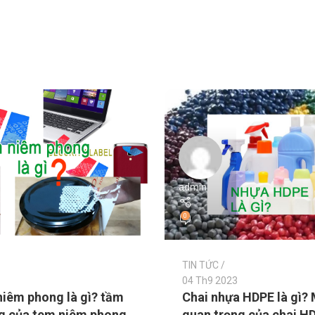
admin
0
TIN TỨC
04 Th9 2023
iêm phong là gì? tầm
Chai nhựa HDPE là gì?
g của tem niêm phong
quan trọng của chai H