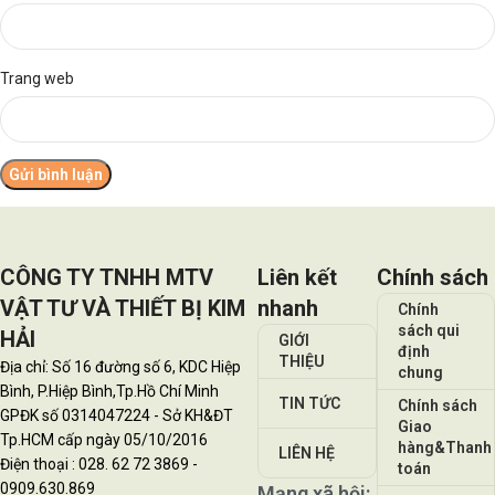
Trang web
CÔNG TY TNHH MTV
Liên kết
Chính sách
VẬT TƯ VÀ THIẾT BỊ KIM
nhanh
Chính
sách qui
HẢI
GIỚI
định
THIỆU
Địa chỉ: Số 16 đường số 6, KDC Hiệp
chung
Bình, P.Hiệp Bình,Tp.Hồ Chí Minh
TIN TỨC
Chính sách
GPĐK số 0314047224 - Sở KH&ĐT
Giao
Tp.HCM cấp ngày 05/10/2016
hàng&Thanh
LIÊN HỆ
Điện thoại : 028. 62 72 3869 -
toán
0909.630.869
Mạng xã hội: