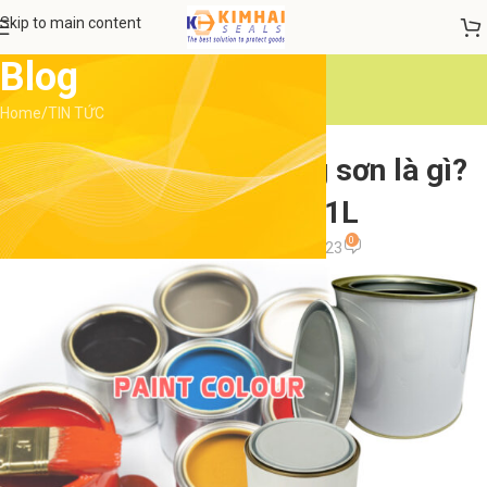
Skip to main content
Blog
Home
TIN TỨC
TIN TỨC
Lon tròn nắp cạy đựng sơn là gì?
Lon 500ml và 1L
0
admin
On 18 Tháng 10, 2023