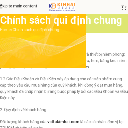
Skip to main content
Chính sách qui định chung
Home
Chính sách qui định chung
CHÍNH SÁCH VÀ QUI ĐỊNH CHUNG
Giới thiệu
1.1 Chúng tôi là đơn vị chuyên phân phối vật tư và thiết bị niêm phong:
khóa niêm phong (seal niêm phong), dây rút nhựa, tem, băng keo niêm
phong giao dịch qua trang web
vattukimhai.com
1.2 Các Điều Khoản và Điều Kiện này áp dụng cho các sản phẩm cung
cấp theo yêu cầu mua hàng của quý khách. Khi đồng ý đặt mua hàng,
quý khách đã chấp nhận bị ràng buộc pháp lý bởi các Điều Khoản và Điều
Kiện này.
2. Quy định về khách hàng
Đối tượng khách hàng của
vattukimhai.com
là các cá nhân, đơn vị tại