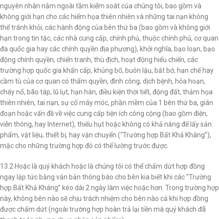
nguyên nhân nằm ngoài tầm kiểm soát của chúng tôi, bao gồm và
không giới hạn cho các hiểm họa thiên nhiên và những tai nạn không
thể tránh khỏi, các hành động của bên thứ ba (bao gồm và không giới
hạn trong tin tặc, các nhà cung cấp, chính phủ, thuộc chính phủ, cơ quan
đa quốc gia hay các chính quyền địa phương), khởi nghĩa, bạo loạn, bạo
động chính quyền, chiến tranh, thù địch, hoạt động hiếu chiến, các
trường hợp quốc gia khẩn cấp, khủng bố, buôn lậu, bắt bớ, hạn chế hay
cầm tù của cơ quan có thẩm quyền, đình công, dịch bệnh, hỏa hoạn,
cháy nổ, bão táp, lũ lụt, hạn hán, điều kiện thời tiết, động đất, thảm họa
thiên nhiên, tai nạn, sự cố máy móc, phần mềm của 1 bên thứ ba, gián
đoạn hoặc vấn đề về việc cung cấp tiện ích công cộng (bao gồm điện,
viễn thông, hay Internet), thiếu hụt hoặc không có khả năng để lấy sản
phẩm, vật liệu, thiết bị, hay vận chuyển (“Trường hợp Bất Khả Kháng”),
mặc cho những trường hợp đó có thể lường trước được.
13.2 Hoặc là quý khách hoặc là chúng tôi có thể chấm dứt hợp đồng
ngay lập tức bằng văn bản thông báo cho bên kia biết khi các “Trường
hợp Bất Khả Kháng” kéo dài 2 ngày làm việc hoặc hơn. Trong trường hợp
này, không bên nào sẽ chịu trách nhiệm cho bên nào cả khi hợp đồng
được chấm dứt (ngoài trường hợp hoàn trả lại tiền mà quý khách đã