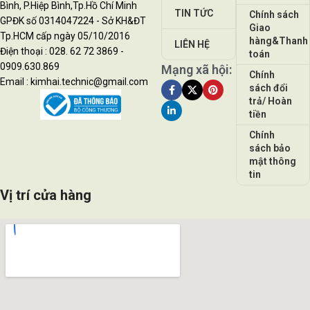
Bình, P.Hiệp Bình,Tp.Hồ Chí Minh
TIN TỨC
Chính sách
GPĐK số 0314047224 - Sở KH&ĐT
Giao
Tp.HCM cấp ngày 05/10/2016
hàng&Thanh
LIÊN HỆ
Điện thoại : 028. 62 72 3869 -
toán
0909.630.869
Mạng xã hội:
Chính
Email : kimhai.technic@gmail.com
sách đổi
trả/ Hoàn
tiền
Chính
sách bảo
mật thông
tin
Vị trí cửa hàng