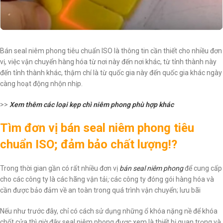
Bán seal niêm phong tiêu chuẩn ISO là thông tin cần thiết cho nhiều đơn
vị, việc vận chuyển hàng hóa từ nơi này đến nơi khác, từ tỉnh thành này
đến tỉnh thành khác, thậm chí là từ quốc gia này đến quốc gia khác ngày
càng hoạt động nhộn nhịp.
>>
Xem thêm các loại kẹp chì niêm phong phù hợp khác
Tìm đơn vị bán seal niêm phong tiêu
chuẩn ISO; đảm bảo chất lượng!?
Trong thời gian gần có rất nhiều đơn vị
bán seal niêm phong
để cung cấp
cho các công ty là các hãng vận tải
;
các công ty đóng gói hàng hóa và
cần được bảo đảm về an toàn trong quá trình vận chuyển; lưu bãi
Nếu như trước đây, chỉ có cách sử dụng những ổ khóa nặng nề để khóa
chốt cửa thì giờ đây seal niêm phong được xem là thiết bị quan trọng và