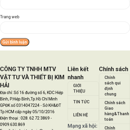
Trang web
CÔNG TY TNHH MTV
Liên kết
Chính sách
VẬT TƯ VÀ THIẾT BỊ KIM
nhanh
Chính
sách qui
HẢI
GIỚI
định
THIỆU
Địa chỉ: Số 16 đường số 6, KDC Hiệp
chung
Bình, P.Hiệp Bình,Tp.Hồ Chí Minh
TIN TỨC
Chính sách
GPĐK số 0314047224 - Sở KH&ĐT
Giao
Tp.HCM cấp ngày 05/10/2016
hàng&Thanh
LIÊN HỆ
Điện thoại : 028. 62 72 3869 -
toán
0909.630.869
Mạng xã hội:
Chính