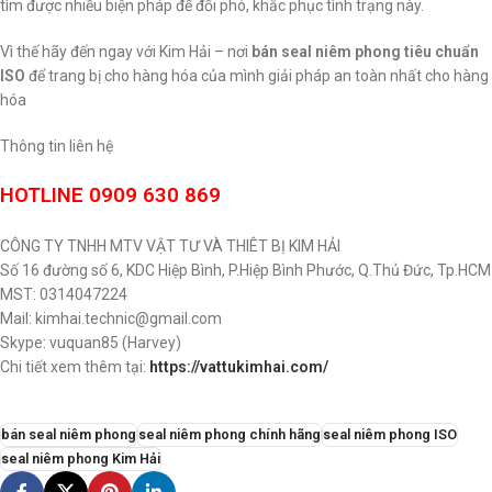
tìm được nhiều biện pháp để đối phó, khắc phục tình trạng này.
Vì thế hãy đến ngay với Kim Hải – nơi
bán seal niêm phong tiêu chuẩn
ISO
để trang bị cho hàng hóa của mình giải pháp an toàn nhất cho hàng
hóa
Thông tin liên hệ
HOTLINE 0909 630 869
CÔNG TY TNHH MTV VẬT TƯ VÀ THIÊT BỊ KIM HẢI
Số 16 đường số 6, KDC Hiệp Bình, P.Hiệp Bình Phước, Q.Thủ Đức, Tp.HCM
MST: 0314047224
Mail: kimhai.technic@gmail.com
Skype: vuquan85 (Harvey)
Chi tiết xem thêm tại:
https://vattukimhai.com/
bán seal niêm phong
seal niêm phong chính hãng
seal niêm phong ISO
seal niêm phong Kim Hải