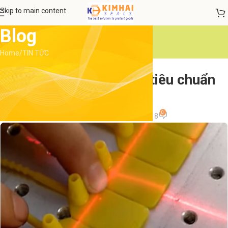
Skip to main content
Blog
Home
TIN TỨC
TIN TỨC
Bán seal niêm phong tiêu chuẩn
chính hãng
0
admin
On 25 Tháng 9, 2018