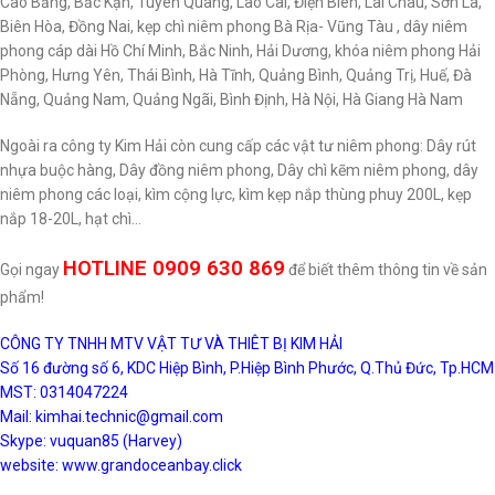
Cao Bằng, Bắc Kạn, Tuyên Quang, Lào Cai, Điện Biên, Lai Châu, Sơn La,
Biên Hòa, Đồng Nai, kẹp chì niêm phong Bà Rịa- Vũng Tàu , dây niêm
phong cáp dài Hồ Chí Minh, Bắc Ninh, Hải Dương, khóa niêm phong Hải
Phòng, Hưng Yên, Thái Bình, Hà Tĩnh, Quảng Bình, Quảng Trị, Huế, Đà
Nẵng, Quảng Nam, Quảng Ngãi, Bình Định, Hà Nội, Hà Giang Hà Nam
Ngoài ra công ty Kim Hải còn cung cấp các vật tư niêm phong: Dây rút
nhựa buộc hàng, Dây đồng niêm phong, Dây chì kẽm niêm phong, dây
niêm phong các loại, kìm cộng lực, kìm kẹp nắp thùng phuy 200L, kẹp
nắp 18-20L, hạt chì…
HOTLINE 0909 630 869
Gọi ngay
để biết thêm thông tin về sản
phẩm!
CÔNG TY TNHH MTV VẬT TƯ VÀ THIÊT BỊ KIM HẢI
Số 16 đường số 6, KDC Hiệp Bình, P.Hiệp Bình Phước, Q.Thủ Đức, Tp.HCM
MST: 0314047224
Mail: kimhai.technic@gmail.com
Skype: vuquan85 (Harvey)
website:
www.grandoceanbay.click