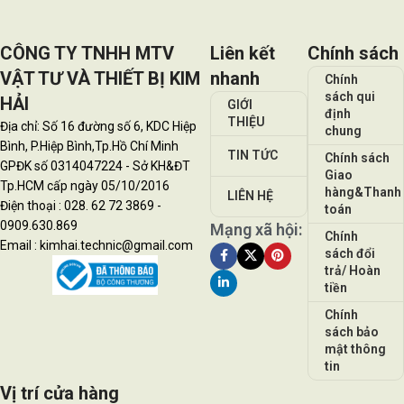
CÔNG TY TNHH MTV
Liên kết
Chính sách
VẬT TƯ VÀ THIẾT BỊ KIM
nhanh
Chính
sách qui
HẢI
GIỚI
định
THIỆU
Địa chỉ: Số 16 đường số 6, KDC Hiệp
chung
Bình, P.Hiệp Bình,Tp.Hồ Chí Minh
TIN TỨC
Chính sách
GPĐK số 0314047224 - Sở KH&ĐT
Giao
Tp.HCM cấp ngày 05/10/2016
hàng&Thanh
LIÊN HỆ
Điện thoại : 028. 62 72 3869 -
toán
0909.630.869
Mạng xã hội:
Chính
Email : kimhai.technic@gmail.com
sách đổi
trả/ Hoàn
tiền
Chính
sách bảo
mật thông
tin
Vị trí cửa hàng