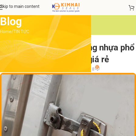
Skip to main content
Blog
Home
TIN TỨC
TIN TỨC
Các loại seal niêm phong nhựa phổ
biến, Seal nhựa giá rẻ
0
admin
On 2 Tháng 11, 2018