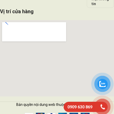
tin
Vị trí cửa hàng
Bản quyền nội dung web thuộc về Vattukimhai.com
0909 630 869