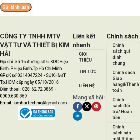
CÔNG TY TNHH MTV
Liên kết
Chính sách
VẬT TƯ VÀ THIẾT BỊ KIM
nhanh
Chính
sách qui
HẢI
GIỚI
định
THIỆU
Địa chỉ: Số 16 đường số 6, KDC Hiệp
chung
Bình, P.Hiệp Bình,Tp.Hồ Chí Minh
TIN TỨC
Chính sách
GPĐK số 0314047224 - Sở KH&ĐT
Giao
Tp.HCM cấp ngày 05/10/2016
hàng&Thanh
LIÊN HỆ
Điện thoại : 028. 62 72 3869 -
toán
0909.630.869
Mạng xã hội:
Chính
Email : kimhai.technic@gmail.com
sách đổi
trả/ Hoàn
tiền
Chính
sách bảo
mật thông