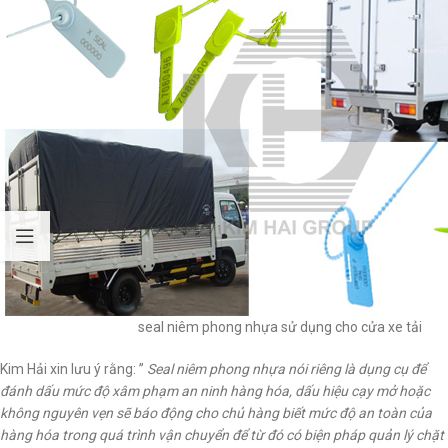
seal niêm phong nhựa sử dụng cho cửa xe tải
Kim Hải xin lưu ý rằng: ”
Seal niêm phong nhựa nói riêng là dụng cụ để
đánh dấu mức độ xâm phạm an ninh hàng hóa, dấu hiệu cạy mở hoặc
không nguyên vẹn sẽ báo động cho chủ hàng biết mức độ an toàn của
hàng hóa trong quá trình vận chuyển để từ đó có biện pháp quản lý chặt