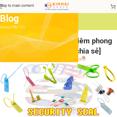
Skip to main content
Blog
Home
TIN TỨC
TIN TỨC
Có nên sử dụng seal niêm phong
nhựa giá rẻ? [Góc chia sẻ]
0
admin
On 20 Tháng 6, 2018