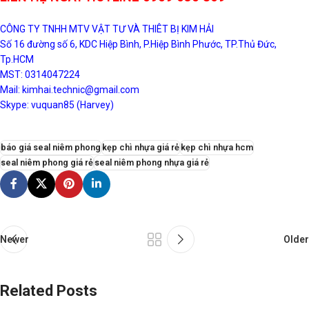
CÔNG TY TNHH MTV VẬT TƯ VÀ THIÊT BỊ KIM HẢI
Số 16 đường số 6, KDC Hiệp Bình, P.Hiệp Bình Phước, TP.Thủ Đức,
Tp.HCM
MST: 0314047224
Mail: kimhai.technic@gmail.com
Skype: vuquan85 (Harvey)
báo giá seal niêm phong
kẹp chì nhựa giá rẻ
kẹp chì nhựa hcm
seal niêm phong giá rẻ
seal niêm phong nhựa giá rẻ
Newer
Older
Related Posts