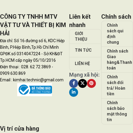
CÔNG TY TNHH MTV
Liên kết
Chính sách
VẬT TƯ VÀ THIẾT BỊ KIM
nhanh
Chính
sách qui
HẢI
GIỚI
định
THIỆU
Địa chỉ: Số 16 đường số 6, KDC Hiệp
chung
Bình, P.Hiệp Bình,Tp.Hồ Chí Minh
TIN TỨC
Chính sách
GPĐK số 0314047224 - Sở KH&ĐT
Giao
Tp.HCM cấp ngày 05/10/2016
hàng&Thanh
LIÊN HỆ
Điện thoại : 028. 62 72 3869 -
toán
0909.630.869
Mạng xã hội:
Chính
Email : kimhai.technic@gmail.com
sách đổi
trả/ Hoàn
tiền
Chính
sách bảo
mật thông
tin
Vị trí cửa hàng