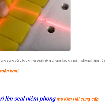
song song với các dịch vụ seal niêm phong, kẹp chì niêm phong hàng hó
toàn hơn!
eri lên seal niêm phong
mà Kim Hải cung cấp