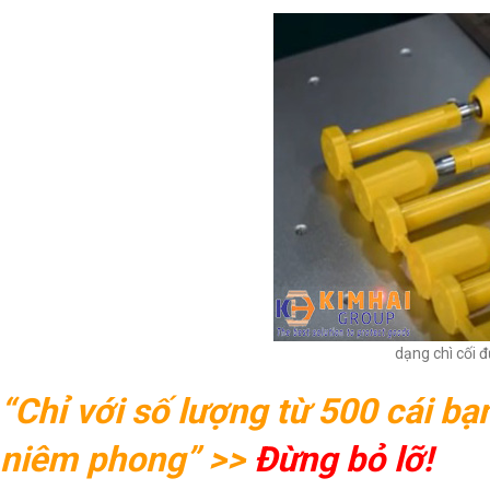
dạng chì cối đ
“Chỉ với số lượng từ 500 cái bạn
niêm phong” >>
Đừng bỏ lỡ!