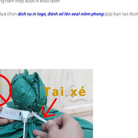
ng hãm thép được in khắc lazer
 lựa chọn
dịch vụ in logo, đánh số lên seal niêm phong
giúp bạn tạo được