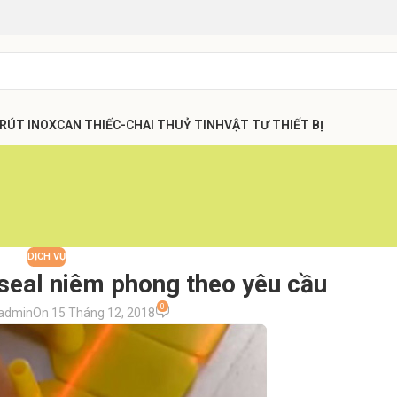
 RÚT INOX
CAN THIẾC-CHAI THUỶ TINH
VẬT TƯ THIẾT BỊ
DỊCH VỤ
n seal niêm phong theo yêu cầu
0
admin
On 15 Tháng 12, 2018