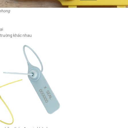
 phong
ại
i trường khác nhau