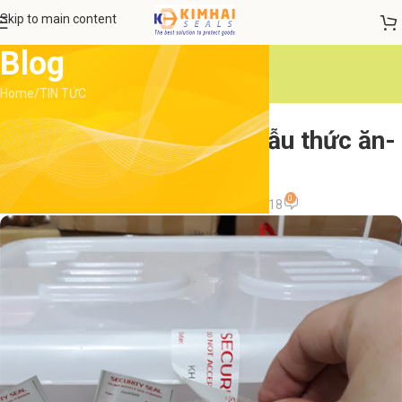
Skip to main content
Blog
Home
TIN TỨC
TIN TỨC
Bán tem niêm phong mẫu thức ăn-
Tem có sẵn
0
admin
On 26 Tháng 11, 2018