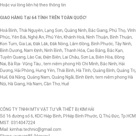
Hoặc vui lòng liên hệ theo thông tin
GIAO HÀNG TẠI 64 TỈNH TRÊN TOÀN QUỐC!
Hoà Bình, Thái Nguyên, Lạng Sơn, Quảng Ninh, Bắc Giang, Phú Thọ, Vĩnh
Phúc, Yên Bái, Nghệ An, Phú Yên, Khánh Hoà, Ninh Thuận, Bình Thuận,
Kon Tum, Gia Lai, Đăk Lăk, Đăk Nông, Lâm Đồng, Bình Phước, Tây Ninh,
Bình Dương, Nam Định, Ninh Bình, Thanh Hóa, Cao Bằng, Bắc Kạn,
Tuyên Quang, Lào Cai, Điện Biên, Lai Châu, Sơn La, Biên Hòa, Đồng
Nai, Bà Rịa- Vũng Tàu , tem niêm phong Hồ Chí Minh, Bắc Ninh, Hải
Dương, Hải Phòng, Hưng Yên, Thái Bình, Hà Tĩnh, Quảng Bình, Quảng Trị,
Huế, Đà Nẵng, Quảng Nam, Quảng Ngãi, Bình Định, tem niêm phong Hà
Nội, Hà Giang, Hà Nam, Cần Thơ, Huế
CÔNG TY TNHH MTV VẬT TƯ VÀ THIÊT BỊ KIM HẢI
Số 16 đường số 6, KDC Hiệp Bình, P.Hiệp Bình Phước, Q.Thủ Đức, Tp.HCM
MST: 0314047224
Mail: kimhai.technic@gmail.com
Skype: vuquan85 (Harvey)