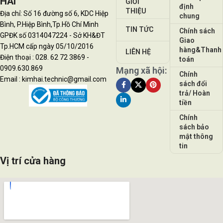
HẢI
GIỚI
định
THIỆU
Địa chỉ: Số 16 đường số 6, KDC Hiệp
chung
Bình, P.Hiệp Bình,Tp.Hồ Chí Minh
TIN TỨC
Chính sách
GPĐK số 0314047224 - Sở KH&ĐT
Giao
Tp.HCM cấp ngày 05/10/2016
hàng&Thanh
LIÊN HỆ
Điện thoại : 028. 62 72 3869 -
toán
0909.630.869
Mạng xã hội:
Chính
Email : kimhai.technic@gmail.com
sách đổi
trả/ Hoàn
tiền
Chính
sách bảo
mật thông
tin
Vị trí cửa hàng