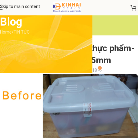
Skip to main content
Blog
Home
TIN TỨC
TIN TỨC
Tem niêm phong mẫu thực phẩm-
Tem chuẩn 90x35mm
0
admin
On 26 Tháng 11, 2018