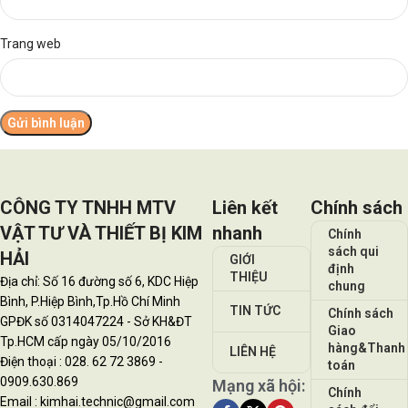
Trang web
CÔNG TY TNHH MTV
Liên kết
Chính sách
VẬT TƯ VÀ THIẾT BỊ KIM
nhanh
Chính
sách qui
HẢI
GIỚI
định
THIỆU
Địa chỉ: Số 16 đường số 6, KDC Hiệp
chung
Bình, P.Hiệp Bình,Tp.Hồ Chí Minh
TIN TỨC
Chính sách
GPĐK số 0314047224 - Sở KH&ĐT
Giao
Tp.HCM cấp ngày 05/10/2016
hàng&Thanh
LIÊN HỆ
Điện thoại : 028. 62 72 3869 -
toán
0909.630.869
Mạng xã hội:
Chính
Email : kimhai.technic@gmail.com