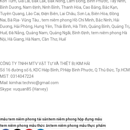
Kon Tum, Gia Lai, Đăk Lăk, Đăk Nông, Lâm Đồng, Bình Phước, Tây Ninh,
Bình Dương, Nam Định, Ninh Bình, Thanh Hóa, Cao Bằng, Bắc Kạn,
Tuyên Quang, Lào Cai, Điện Biên, Lai Châu, Sơn La, Biên Hòa, Đồng
Nai, Bà Rịa- Vũng Tàu , tem niêm phong Hồ Chí Minh, Bắc Ninh, Hải
Dương, Hải Phòng, Hưng Yên, Thái Bình, Hà Tĩnh, Quảng Bình, Quảng Trị,
Huế, Đà Nẵng, Quảng Nam, Quảng Ngãi, Bình Định, tem niêm phong Hà
Nội, Hà Giang, Hà Nam, Cần Thơ, Huế
CÔNG TY TNHH MTV VẬT TƯ VÀ THIÊT BỊ KIM HẢI
Số 16 đường số 6, KDC Hiệp Bình, P.Hiệp Bình Phước, Q.Thủ Đức, Tp.HCM
MST: 0314047224
Mail: kimhai.technic@gmail.com
Skype: vuquan85 (Harvey)
mẫu tem niêm phong tài sản
tem niêm phong hộp đựng mẫu
tem niêm phong mẫu thức ăn
tem niêm phong mẫu thực phẩm