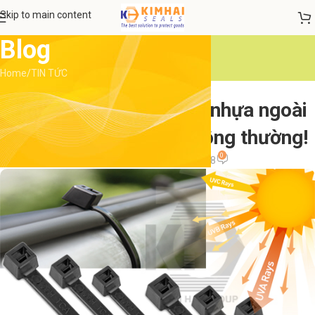
Skip to main content
Blog
Home
TIN TỨC
TIN TỨC
Cách nhận biết dây rút nhựa ngoài
trời và dây rút nhựa thông thường!
0
admin
On 3 Tháng 8, 2018