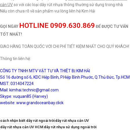
cản UV
so với các loại dây rút nhựa thông thường sử dụng trong nhà
Nếu còn chưa rõ về sản phẩm vui lòng liên hệ Kim Hải
HOTLINE 0909.630.869
GỌI NGAY
ĐỂ ĐƯỢC TƯ VẤN
TỐT NHẤT!
GIAO HÀNG TOÀN QUỐC VỚI CHI PHÍ TIẾT KIỆM NHẤT CHO QUÝ KHÁCH!
Thông tin liên hệ:
CÔNG TY TNHH MTV VẬT TƯ VÀ THIÊT BỊ KIM HẢI
Số 16 đường số 6, KDC Hiệp Bình, P.Hiệp Bình Phước, Q.Thủ Đức, Tp.HCM
MST: 0314047224
Mail: kimhai.technic@gmail.com
Skype: vuquan85 (Harvey)
website:
www.grandoceanbay.click
cách nhận biết dây rút ngoài trời
dây rút nhựa cản UV
dây rút nhựa cản UV HCM
dây rút nhựa sử dụng ngoài trời