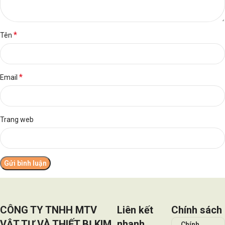
*
Tên
*
Email
Trang web
CÔNG TY TNHH MTV
Liên kết
Chính sách
VẬT TƯ VÀ THIẾT BỊ KIM
nhanh
Chính