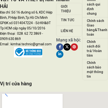
sách qui
HẢI
GIỚI
định
THIỆU
Địa chỉ: Số 16 đường số 6, KDC Hiệp
chung
Bình, P.Hiệp Bình,Tp.Hồ Chí Minh
TIN TỨC
Chính sách
GPĐK số 0314047224 - Sở KH&ĐT
Giao
Tp.HCM cấp ngày 05/10/2016
hàng&Thanh
LIÊN HỆ
Điện thoại : 028. 62 72 3869 -
toán
0909.630.869
Mạng xã hội:
Chính
Email : kimhai.technic@gmail.com
sách đổi
trả/ Hoàn
tiền
Chính
sách bảo
mật thông
tin
Vị trí cửa hàng