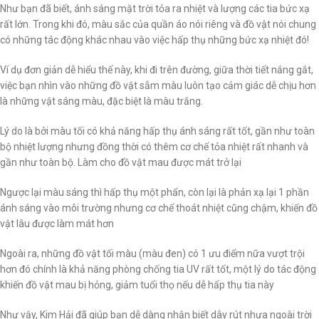
Như bạn đã biết, ánh sáng mặt trời tỏa ra nhiệt và lượng các tia bức xạ
rất lớn. Trong khi đó, màu sắc của quần áo nói riêng và đồ vật nói chung
có những tác động khác nhau vào việc hấp thụ những bức xạ nhiệt đó!
Ví dụ đơn giản dễ hiểu thế này, khi đi trên đường, giữa thời tiết nắng gắt,
việc bạn nhìn vào những đồ vật sẫm màu luôn tạo cảm giác dễ chịu hơn
là những vật sáng màu, đặc biệt là màu trắng.
Lý do là bởi màu tối có khả năng hấp thụ ánh sáng rất tốt, gần như toàn
bộ nhiệt lượng nhưng đồng thời có thêm cơ chế tỏa nhiệt rất nhanh và
gần như toàn bộ. Làm cho đồ vật mau được mát trở lại
Ngược lại màu sáng thì hấp thụ một phẩn, còn lại là phản xạ lại 1 phần
ánh sáng vào môi trường nhưng cơ chế thoát nhiệt cũng chậm, khiến đồ
vật lâu được làm mát hơn
Ngoài ra, những đồ vật tối màu (màu đen) có 1 ưu điểm nữa vượt trội
hơn đó chính là khả năng phòng chống tia UV rất tốt, một lý do tác động
khiến đồ vật mau bị hỏng, giảm tuổi thọ nếu dễ hấp thụ tia này
Như vậy, Kim Hải đã giúp bạn dễ dàng
nhận biết dây rút nhựa ngoài trời