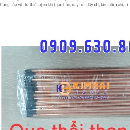
Cung cấp vật tư thiết bị cơ khí (que hàn, dây rút, dây chì, kìm bấm chì,…)