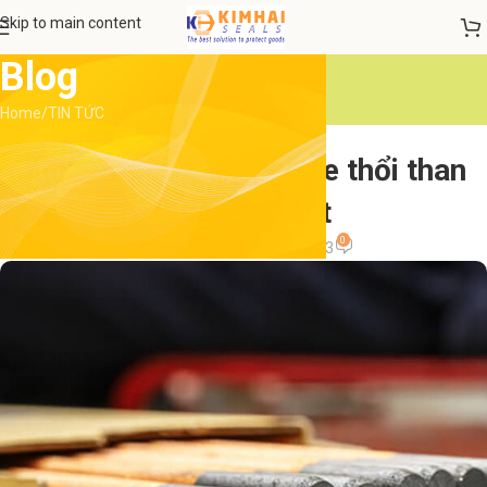
Skip to main content
Blog
Home
TIN TỨC
TIN TỨC
Cách lựa chọn mua que thổi than
phù hợp nhất
0
admin
On 9 Tháng 3, 2023