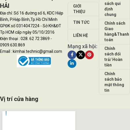
sách qui
HẢI
GIỚI
định
THIỆU
Địa chỉ: Số 16 đường số 6, KDC Hiệp
chung
Bình, P.Hiệp Bình,Tp.Hồ Chí Minh
TIN TỨC
Chính sách
GPĐK số 0314047224 - Sở KH&ĐT
Giao
Tp.HCM cấp ngày 05/10/2016
hàng&Thanh
LIÊN HỆ
Điện thoại : 028. 62 72 3869 -
toán
0909.630.869
Mạng xã hội:
Chính
Email : kimhai.technic@gmail.com
sách đổi
trả/ Hoàn
tiền
Chính
sách bảo
mật thông
tin
Vị trí cửa hàng