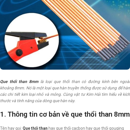
Que thổi than 8mm
là loại que thổi than có đường kính bên ngoà
khoảng 8mm. Nó là một loại que hàn truyền thống được sử dụng để hàn
các chi tiết kim loại nhỏ và mỏng. Cùng vật tư Kim Hải tìm hiểu về kích
thước và tính năng của dòng que hàn này.
1. Thông tin cơ bản về que thổi than 8mm
Tên hay gọi:
Que thổi than
hay que thổi cacbon hay que thổi gouging