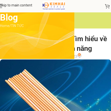
Skip to main content
Blog
Home
TIN TỨC
TIN TỨC
Que thổi than 8mm – Tìm hiểu về
kích thước và tính năng
0
admin
On 25 Tháng 2, 2023