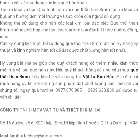
hơn so với việc sử dụng các loại que hàn khác.
Tạo ra khói và bụi: Quá trình hàn với que thổi than 8mm tạo ra khói và
bụi, ảnh hưởng đến môi trường và sức khỏe của người sử dụng.
Không thể sử dụng cho hàn các loại kim loại đặc biệt: Que thổi than
8mm không phù hợp cho hàn các loại kim loại đặc biệt như nhôm, đồng,
inox.
Cần kỹ năng kỹ thuật: Để sử dụng que thổi than 8mm đòi hỏi kỹ năng kỹ
thuật và kinh nghiệm hàn tốt để đạt được chất lượng hàn tốt nhất.
Hy vọng bài viết sẽ giúp cho quý khách hàng có thêm nhiều kiến thức
mới mẻ về loại que hàn này. Nếu quý khách hàng có nhu cầu mua
que
thổi than 8mm
, hãy liên hệ với chúng tôi.
Vật tư Kim Hải
sẽ là địa chỉ
mua hàng uy tín với những sản phẩm đạt chất lượng cao. Liên hệ với
chúng tôi ngay qua hotline 0977.676.905 – 0909.630.869 để được tư
vấn chi tiết.
CÔNG TY TNHH MTV VẬT TƯ VÀ THIÊT BỊ KIM HẢI
Số 16 đường số 6, KDC Hiệp Bình, P.Hiệp Bình Phước, Q.Thủ Đức, Tp.HCM
Mail: kimhai.technic@gmail.com