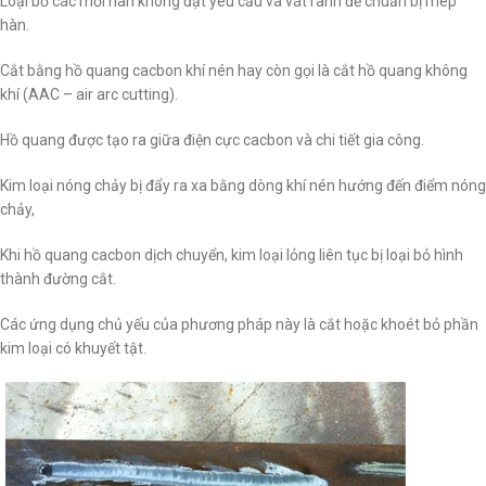
Loại bỏ các mối hàn không đạt yêu cầu và vát rãnh để chuẩn bị mép
hàn.
Cắt bằng hồ quang cacbon khí nén hay còn gọi là cắt hồ quang không
khí (AAC – air arc cutting).
Hồ quang được tạo ra giữa điện cực cacbon và chi tiết gia công.
Kim loại nóng chảy bị đẩy ra xa bằng dòng khí nén hướng đến điểm nóng
chảy,
Khi hồ quang cacbon dịch chuyển, kim loại lỏng liên tục bị loại bỏ hình
thành đường cắt.
Các ứng dụng chủ yếu của phương pháp này là cắt hoặc khoét bỏ phần
kim loại có khuyết tật.