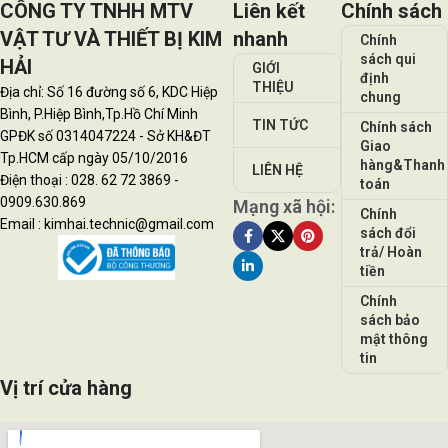
CÔNG TY TNHH MTV
Liên kết
Chính sách
VẬT TƯ VÀ THIẾT BỊ KIM
nhanh
Chính
sách qui
HẢI
GIỚI
định
THIỆU
Địa chỉ: Số 16 đường số 6, KDC Hiệp
chung
Bình, P.Hiệp Bình,Tp.Hồ Chí Minh
TIN TỨC
Chính sách
GPĐK số 0314047224 - Sở KH&ĐT
Giao
Tp.HCM cấp ngày 05/10/2016
hàng&Thanh
LIÊN HỆ
Điện thoại : 028. 62 72 3869 -
toán
0909.630.869
Mạng xã hội:
Chính
Email : kimhai.technic@gmail.com
sách đổi
trả/ Hoàn
tiền
Chính
sách bảo
mật thông
tin
Vị trí cửa hàng