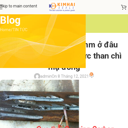
Skip to main content
Blog
Home
TIN TỨC
TIN TỨC
Mua que thổi than 6mm ở đâu
HCM- que hàn điện cực than chì
mạ đồng
0
admin
On 8 Tháng 12, 2021