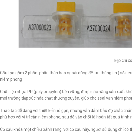
kẹp chì x
Cấu tạo gồm 2 phần: phần thân bao ngoài dùng để lưu thông tin ( số serie
niêm phong
Chất liệu nhựa PP (poly propylen) bền vững, được các hãng sản xuất kh
môi trường tiếp xúc hóa chất thường xuyên, giúp cho seal vặn niêm phon
Thao tác dễ dàng với thiết kế nhỏ gọn, nhưng vẫn đảm bảo độ chắc chắn 
phù hợp với vị trí cần niêm phong, sau đó vặn chốt là hoàn tất quá trìn
Cơ cấu khóa một chiều bánh răng, với cơ cấu này, người sử dụng chỉ có 