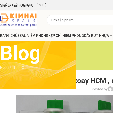
GIỚI THIỆU
TIN TỨC
LIÊN HỆ
Skip to main content
RANG CHỦ
SEAL NIÊM PHONG
KẸP CHÌ NIÊM PHONG
DÂY RÚT NHỰA –
Blog
Home
TIN TỨC
Bán kẹp chì xoay HCM , đ
Posted by