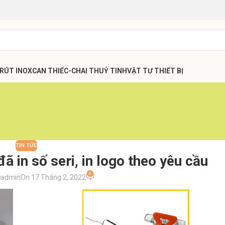
 RÚT INOX
CAN THIẾC-CHAI THUỶ TINH
VẬT TƯ THIẾT BỊ
TIN TỨC
ã in số seri, in logo theo yêu cầu
0
admin
On 17 Tháng 2, 2022