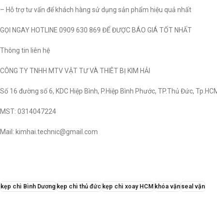
– Hỗ trợ tư vấn để khách hàng sử dụng sản phẩm hiệu quả nhất
GỌI NGAY HOTLINE 0909 630 869 ĐỂ ĐƯỢC BÁO GIÁ TỐT NHẤT
Thông tin liên hệ
CÔNG TY TNHH MTV VẬT TƯ VÀ THIÊT BỊ KIM HẢI
Số 16 đường số 6, KDC Hiệp Bình, P.Hiệp Bình Phước, TP.Thủ Đức, Tp.HC
MST: 0314047224
Mail: kimhai.technic@gmail.com
kẹp chì Bình Dương
kẹp chì thủ đức
kẹp chì xoay HCM
khóa vặn
seal vặn