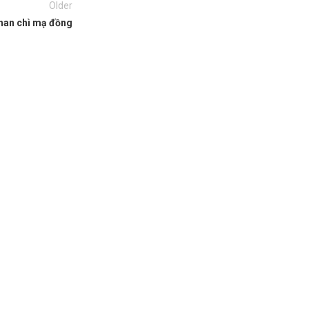
Older
han chì mạ đồng