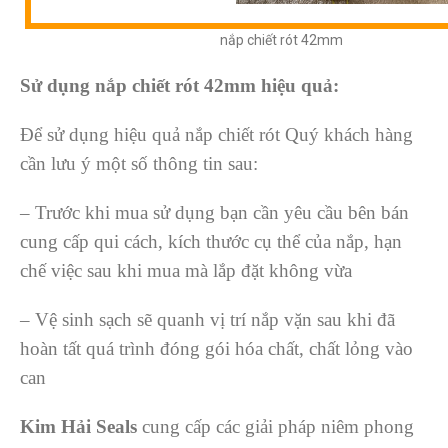
nắp chiết rót 42mm
S
ử
d
ụ
ng n
ắ
p chi
ết rót 42mm
hi
ệ
u qu
ả:
Để sử dụng hiệu quả nắp chiết rót Quý khách hàng
cần lưu ý một số thông tin sau:
– Trước khi mua sử dụng bạn cần yêu cầu bên bán
cung cấp qui cách, kích thước cụ thể của nắp, hạn
chế việc sau khi mua mà lắp đặt không vừa
– Vệ sinh sạch sẽ quanh vị trí nắp vặn sau khi đã
hoàn tất quá trình đóng gói hóa chất, chất lỏng vào
can
Kim Hải Seals
cung cấp các giải pháp niêm phong