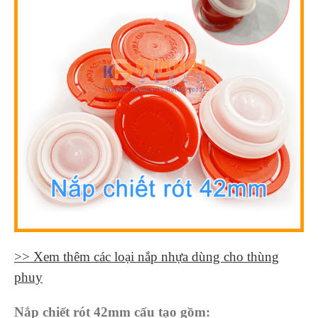
>> Xem thêm các lo
ạ
i n
ắ
p nh
ự
a d
ù
ng cho th
ù
ng
phuy
Nắp chiết rót 42mm cấu tạo gồm: