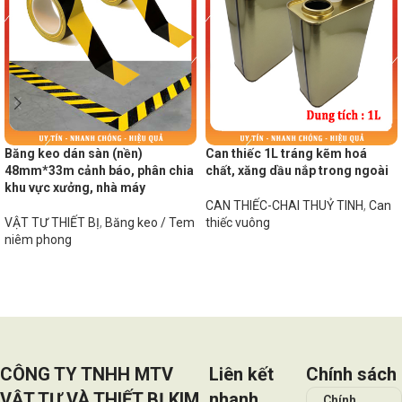
Băng keo dán sàn (nền)
Can thiếc 1L tráng kẽm hoá
48mm*33m cảnh báo, phân chia
chất, xăng dầu nắp trong ngoài
khu vực xưởng, nhà máy
CAN THIẾC-CHAI THUỶ TINH
,
Can
VẬT TƯ THIẾT BỊ
,
Băng keo / Tem
thiếc vuông
niêm phong
Đọc tiếp
Đọc tiếp
CÔNG TY TNHH MTV
Liên kết
Chính sách
VẬT TƯ VÀ THIẾT BỊ KIM
nhanh
Chính