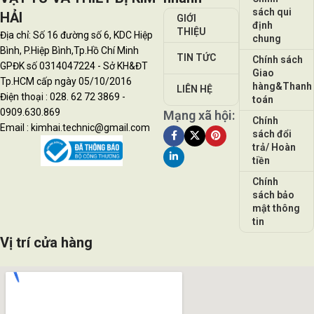
sách qui
HẢI
GIỚI
định
THIỆU
Địa chỉ: Số 16 đường số 6, KDC Hiệp
chung
Bình, P.Hiệp Bình,Tp.Hồ Chí Minh
TIN TỨC
Chính sách
GPĐK số 0314047224 - Sở KH&ĐT
Giao
Tp.HCM cấp ngày 05/10/2016
hàng&Thanh
LIÊN HỆ
Điện thoại : 028. 62 72 3869 -
toán
0909.630.869
Mạng xã hội:
Chính
Email : kimhai.technic@gmail.com
sách đổi
trả/ Hoàn
tiền
Chính
sách bảo
mật thông
tin
Vị trí cửa hàng