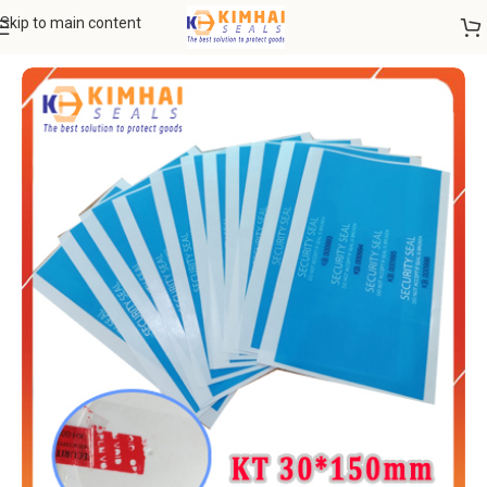
Skip to main content
Trang chủ
VẬT TƯ THIẾT BỊ
Băng keo / Tem niêm phong