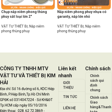
Chụp nắp niêm phong thùng
Nắp niêm phong phuy nhựa có
phuy sắt loại lớn 2″
garanty, nắp lớn nhỏ
VẬT TƯ THIẾT BỊ
,
Nắp niêm
VẬT TƯ THIẾT BỊ
,
Nắp niêm
phong thùng phuy
phong thùng phuy
Đọc tiếp
Đọc tiếp
CÔNG TY TNHH MTV
Liên kết
Chính sách
VẬT TƯ VÀ THIẾT BỊ KIM
nhanh
Chính
sách qui
HẢI
GIỚI
định
THIỆU
Địa chỉ: Số 16 đường số 6, KDC Hiệp
chung
Bình, P.Hiệp Bình,Tp.Hồ Chí Minh
TIN TỨC
Chính sách
GPĐK số 0314047224 - Sở KH&ĐT
Giao
Tp.HCM cấp ngày 05/10/2016
hàng&Thanh
LIÊN HỆ
Điện thoại : 028. 62 72 3869 -
toán