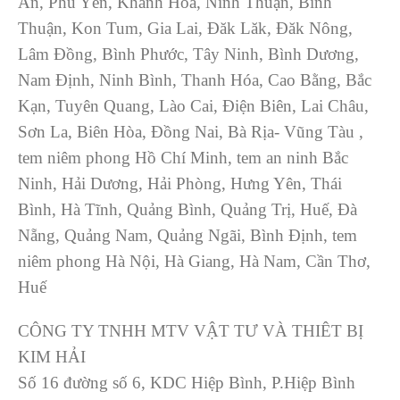
An, Phú Yên, Khánh Hoà, Ninh Thuận, Bình
Thuận, Kon Tum, Gia Lai, Đăk Lăk, Đăk Nông,
Lâm Đồng, Bình Phước, Tây Ninh, Bình Dương,
Nam Định, Ninh Bình, Thanh Hóa, Cao Bằng, Bắc
Kạn, Tuyên Quang, Lào Cai, Điện Biên, Lai Châu,
Sơn La, Biên Hòa, Đồng Nai, Bà Rịa- Vũng Tàu ,
tem niêm phong Hồ Chí Minh, tem an ninh Bắc
Ninh, Hải Dương, Hải Phòng, Hưng Yên, Thái
Bình, Hà Tĩnh, Quảng Bình, Quảng Trị, Huế, Đà
Nẵng, Quảng Nam, Quảng Ngãi, Bình Định, tem
niêm phong Hà Nội, Hà Giang, Hà Nam, Cần Thơ,
Huế
CÔNG TY TNHH MTV VẬT TƯ VÀ THIÊT BỊ
KIM HẢI
Số 16 đường số 6, KDC Hiệp Bình, P.Hiệp Bình