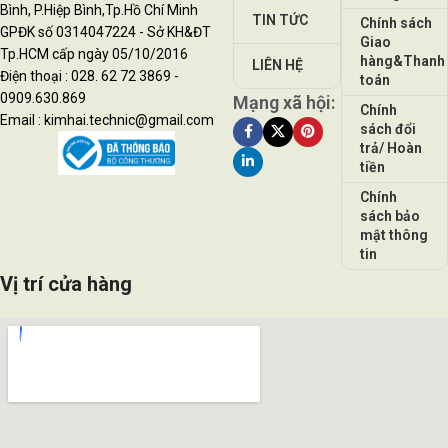
Bình, P.Hiệp Bình,Tp.Hồ Chí Minh
TIN TỨC
Chính sách
GPĐK số 0314047224 - Sở KH&ĐT
Giao
Tp.HCM cấp ngày 05/10/2016
hàng&Thanh
LIÊN HỆ
Điện thoại : 028. 62 72 3869 -
toán
0909.630.869
Mạng xã hội:
Chính
Email : kimhai.technic@gmail.com
sách đổi
trả/ Hoàn
tiền
Chính
sách bảo
mật thông
tin
Vị trí cửa hàng