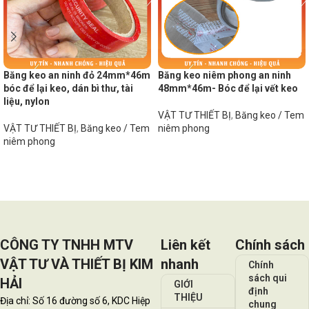
Băng keo an ninh đỏ 24mm*46m
Băng keo niêm phong an ninh
bóc để lại keo, dán bì thư, tài
48mm*46m- Bóc để lại vết keo
liệu, nylon
VẬT TƯ THIẾT BỊ
,
Băng keo / Tem
VẬT TƯ THIẾT BỊ
,
Băng keo / Tem
niêm phong
niêm phong
Đọc tiếp
Đọc tiếp
CÔNG TY TNHH MTV
Liên kết
Chính sách
VẬT TƯ VÀ THIẾT BỊ KIM
nhanh
Chính
sách qui
HẢI
GIỚI
định
THIỆU
Địa chỉ: Số 16 đường số 6, KDC Hiệp
chung