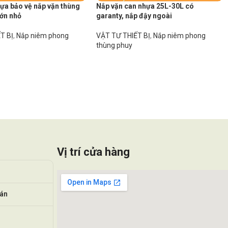
ựa bảo vệ nắp vặn thùng
Nắp vặn can nhựa 25L-30L có
lớn nhỏ
garanty, nắp đậy ngoài
T BỊ
,
Nắp niêm phong
VẬT TƯ THIẾT BỊ
,
Nắp niêm phong
thùng phuy
Vị trí cửa hàng
oán