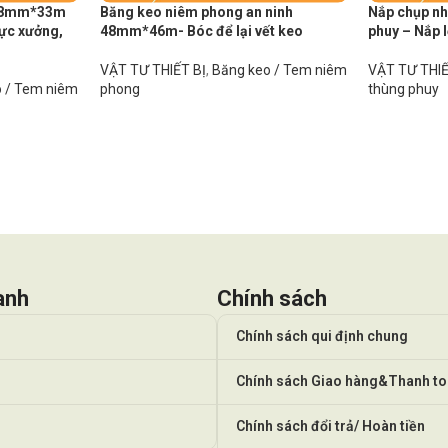
 48mm*33m
Băng keo niêm phong an ninh
Nắp chụp nh
vực xưởng,
48mm*46m- Bóc để lại vết keo
phuy – Nắp 
VẬT TƯ THIẾT BỊ
,
Băng keo / Tem niêm
VẬT TƯ THIẾ
 / Tem niêm
phong
thùng phuy
anh
Chính sách
Chính sách qui định chung
Chính sách Giao hàng&Thanh t
Chính sách đổi trả/ Hoàn tiền