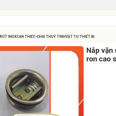
 RÚT INOX
CAN THIẾC-CHAI THUỶ TINH
VẬT TƯ THIẾT BỊ
t thùng phuy 200L có ron cao su
Nắp vặn 
ron cao 