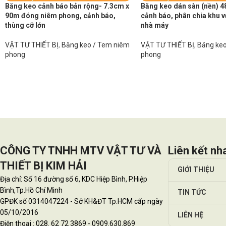
Băng keo cảnh báo bản rộng- 7.3cm x
Băng keo dán sàn (nền)
90m đóng niêm phong, cảnh báo,
cảnh báo, phân chia khu 
thùng cỡ lớn
nhà máy
VẬT TƯ THIẾT BỊ
,
Băng keo / Tem niêm
VẬT TƯ THIẾT BỊ
,
Băng keo
phong
phong
CÔNG TY TNHH MTV VẬT TƯ VÀ
Liên kết nh
THIẾT BỊ KIM HẢI
GIỚI THIỆU
Địa chỉ: Số 16 đường số 6, KDC Hiệp Bình, P.Hiệp
Bình,Tp.Hồ Chí Minh
TIN TỨC
GPĐK số 0314047224 - Sở KH&ĐT Tp.HCM cấp ngày
05/10/2016
LIÊN HỆ
Điện thoại : 028. 62 72 3869 - 0909.630.869