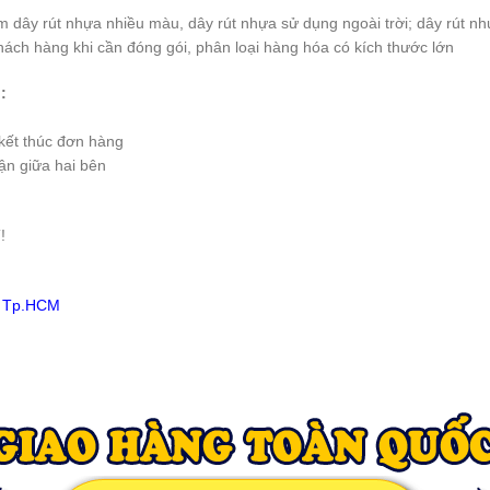
m dây rút nhựa nhiều màu, dây rút nhựa sử dụng ngoài trời; dây rút 
h hàng khi cần đóng gói, phân loại hàng hóa có kích thước lớn
:
 kết thúc đơn hàng
ận giữa hai bên
g
!
, Tp.HCM