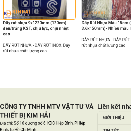
Dây rút nhựa 9x1220mm (120cm)
Dây Rút Nhựa Màu 15cm (
đen/trắng KST, chịu lực, chịu nhiệt
3.6x150mm)- Nhiều màu l
cao
DÂY RÚT NHỰA - DÂY RÚT
DÂY RÚT NHỰA - DÂY RÚT INOX
,
Dây
rút nhựa chất lượng cao
rút nhựa chất lượng cao
CÔNG TY TNHH MTV VẬT TƯ VÀ
Liên kết nh
THIẾT BỊ KIM HẢI
GIỚI THIỆU
Địa chỉ: Số 16 đường số 6, KDC Hiệp Bình, P.Hiệp
Bình,Tp.Hồ Chí Minh
TIN TỨC