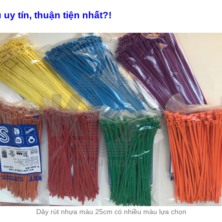
y tín, thuận tiện nhất?!
Dây rút nhựa màu 25cm có nhiều màu lựa chọn