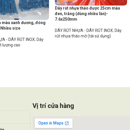
Dây rút nhựa tháo được 25cm màu
đen, trắng (dùng nhiều lần)-
7.6x250mm
a màu xanh dương, đóng
 Nhiều size
DÂY RÚT NHỰA - DÂY RÚT INOX
,
Dây
rút nhựa tháo mở (tái sử dụng)
ỰA - DÂY RÚT INOX
,
Dây
t lượng cao
Vị trí cửa hàng
oán