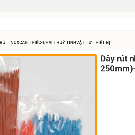
 RÚT INOX
CAN THIẾC-CHAI THUỶ TINH
VẬT TƯ THIẾT BỊ
cao
Dây rút nhựa màu 25cm (4.6 x 250mm)- Chính hãng Đài Loan
Dây rút 
250mm)- 