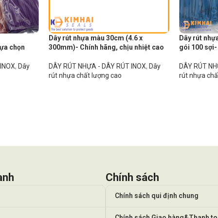
Dây rút nhựa màu 30cm (4.6 x
Dây rút nhự
ựa chọn
300mm)- Chính hãng, chịu nhiệt cao
gói 100 sợi-
 INOX
,
Dây
DÂY RÚT NHỰA - DÂY RÚT INOX
,
Dây
DÂY RÚT NH
rút nhựa chất lượng cao
rút nhựa chấ
anh
Chính sách
Chính sách qui định chung
Chính sách Giao hàng&Thanh t