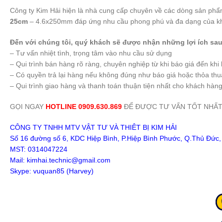
Công ty Kim Hải hiện là nhà cung cấp chuyên về các dòng sản phẩ
25cm
– 4.6x250mm đáp ứng nhu cầu phong phú và đa dạng của khác
Đến với chúng tôi, quý khách sẽ được nhận những lợi ích sau
– Tư vấn nhiệt tình, trọng tâm vào nhu cầu sử dụng
– Qui trình bán hàng rõ ràng, chuyên nghiệp từ khi báo giá đến khi
– Có quyền trả lại hàng nếu không đúng như báo giá hoặc thỏa thu
– Qui trình giao hàng và thanh toán thuận tiện nhất cho khách hàn
GỌI NGAY
HOTLINE 0909.630.869
ĐỂ ĐƯỢC TƯ VẤN TỐT NHẤT
CÔNG TY TNHH MTV VẬT TƯ VÀ THIÊT BỊ KIM HẢI
Số 16 đường số 6, KDC Hiệp Bình, P.Hiệp Bình Phước, Q.Thủ Đức
MST: 0314047224
Mail: kimhai.technic@gmail.com
Skype: vuquan85 (Harvey)