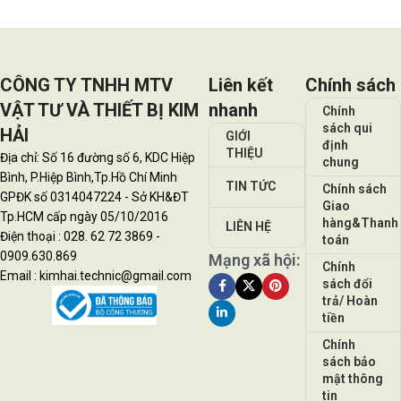
CÔNG TY TNHH MTV
Liên kết
Chính sách
VẬT TƯ VÀ THIẾT BỊ KIM
nhanh
Chính
sách qui
HẢI
GIỚI
định
THIỆU
Địa chỉ: Số 16 đường số 6, KDC Hiệp
chung
Bình, P.Hiệp Bình,Tp.Hồ Chí Minh
TIN TỨC
Chính sách
GPĐK số 0314047224 - Sở KH&ĐT
Giao
Tp.HCM cấp ngày 05/10/2016
hàng&Thanh
LIÊN HỆ
Điện thoại : 028. 62 72 3869 -
toán
0909.630.869
Mạng xã hội:
Chính
Email : kimhai.technic@gmail.com
sách đổi
trả/ Hoàn
tiền
Chính
sách bảo
mật thông
tin