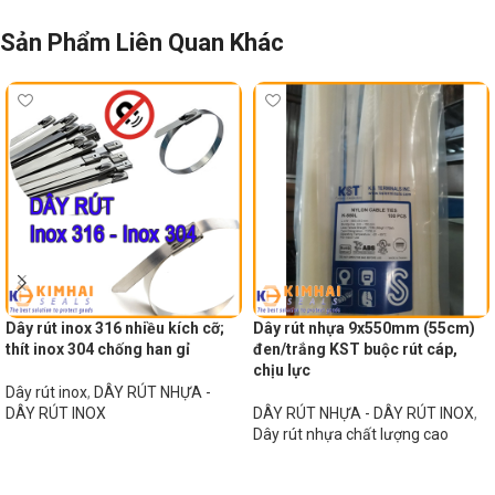
Sản Phẩm Liên Quan Khác
Dây rút inox 316 nhiều kích cỡ;
Dây rút nhựa 9x550mm (55cm)
thít inox 304 chống han gỉ
đen/trắng KST buộc rút cáp,
chịu lực
Dây rút inox
,
DÂY RÚT NHỰA -
DÂY RÚT INOX
DÂY RÚT NHỰA - DÂY RÚT INOX
,
Dây rút nhựa chất lượng cao
Đọc tiếp
Đọc tiếp