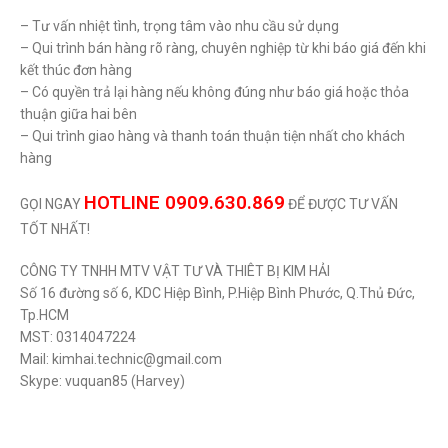
– Tư vấn nhiệt tình, trọng tâm vào nhu cầu sử dụng
– Qui trình bán hàng rõ ràng, chuyên nghiệp từ khi báo giá đến khi
kết thúc đơn hàng
– Có quyền trả lại hàng nếu không đúng như báo giá hoặc thỏa
thuận giữa hai bên
– Qui trình giao hàng và thanh toán thuận tiện nhất cho khách
hàng
HOTLINE 0909.630.869
GỌI NGAY
ĐỂ ĐƯỢC TƯ VẤN
TỐT NHẤT!
CÔNG TY TNHH MTV VẬT TƯ VÀ THIÊT BỊ KIM HẢI
Số 16 đường số 6, KDC Hiệp Bình, P.Hiệp Bình Phước, Q.Thủ Đức,
Tp.HCM
MST: 0314047224
Mail: kimhai.technic@gmail.com
Skype: vuquan85 (Harvey)