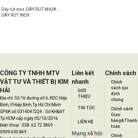
Dây rút inox
,
DÂY RÚT NHỰA -
DÂY RÚT INOX
Đọc tiếp
CÔNG TY TNHH MTV
Liên kết
Chính sách
VẬT TƯ VÀ THIẾT BỊ KIM
nhanh
Chính
sách qui
HẢI
GIỚI
định
THIỆU
Địa chỉ: Số 16 đường số 6, KDC Hiệp
chung
Bình, P.Hiệp Bình,Tp.Hồ Chí Minh
TIN TỨC
Chính sách
GPĐK số 0314047224 - Sở KH&ĐT
Giao
Tp.HCM cấp ngày 05/10/2016
hàng&Thanh
LIÊN HỆ
Điện thoại : 028. 62 72 3869 -
toán
0909.630.869
Mạng xã hội:
Chính