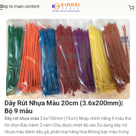
Skip to main content
ng chủ
DÂY RÚT NHỰA - DÂY RÚT INOX
Dây rút nhựa chất lượng cao
Dây Rút Nhựa Màu 20cm (3.6x200mm)|
Bộ 9 màu
Dây rút nhựa màu
3.6x150mm (15cm) Nhập chính hãng 9 màu tha
hồ chọn Bảo hành 2 năm Chịu được nhiệt độ cao Sử dụng dây rút
nhựa màu đánh dấu gà, phân loại hàng hóa Không bay màu trong