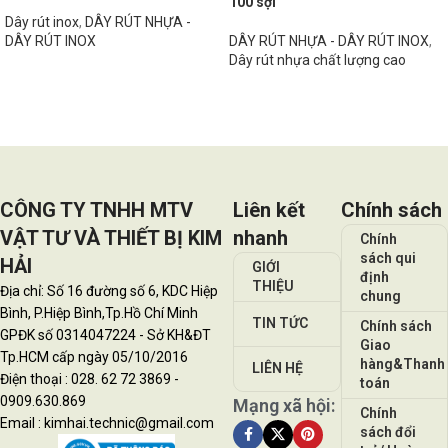
100 sợi
Dây rút inox
,
DÂY RÚT NHỰA -
DÂY RÚT INOX
DÂY RÚT NHỰA - DÂY RÚT INOX
,
Dây rút nhựa chất lượng cao
Đọc tiếp
Đọc tiếp
CÔNG TY TNHH MTV
Liên kết
Chính sách
VẬT TƯ VÀ THIẾT BỊ KIM
nhanh
Chính
sách qui
HẢI
GIỚI
định
THIỆU
Địa chỉ: Số 16 đường số 6, KDC Hiệp
chung
Bình, P.Hiệp Bình,Tp.Hồ Chí Minh
TIN TỨC
Chính sách
GPĐK số 0314047224 - Sở KH&ĐT
Giao
Tp.HCM cấp ngày 05/10/2016
hàng&Thanh
LIÊN HỆ
Điện thoại : 028. 62 72 3869 -
toán
0909.630.869
Mạng xã hội:
Chính
Email : kimhai.technic@gmail.com
sách đổi