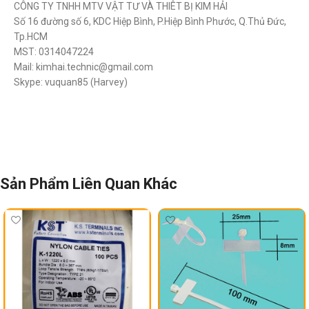
CÔNG TY TNHH MTV VẬT TƯ VÀ THIÊT BỊ KIM HẢI
Số 16 đường số 6, KDC Hiệp Bình, P.Hiệp Bình Phước, Q.Thủ Đức,
Tp.HCM
MST: 0314047224
Mail: kimhai.technic@gmail.com
Skype: vuquan85 (Harvey)
Sản Phẩm Liên Quan Khác