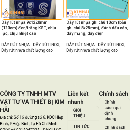
Dây rút nhựa 9x1220mm
Dây rút nhựa ghi chú 10cm (bản
(120cm) đen/trắng KST, chịu
ghi chú 8x25mm), đánh dấu cáp,
lực, chịu nhiệt cao
dây mạng, dây điện
DÂY RÚT NHỰA - DÂY RÚT INOX
,
DÂY RÚT NHỰA - DÂY RÚT INOX
,
Dây rút nhựa chất lượng cao
Dây rút nhựa chất lượng cao
Đọc tiếp
Đọc tiếp
CÔNG TY TNHH MTV
Liên kết
Chính sách
VẬT TƯ VÀ THIẾT BỊ KIM
nhanh
Chính
sách qui
HẢI
GIỚI
định
THIỆU
Địa chỉ: Số 16 đường số 6, KDC Hiệp
chung
Bình, P.Hiệp Bình,Tp.Hồ Chí Minh
TIN TỨC
Chính sách
GPĐK số 0314047224 - Sở KH&ĐT