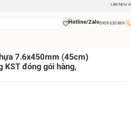
Liên hệ tư v
Hotline/Zalo
0909 630 869
ộc cáp
 nhựa 7.6x450mm (45cm)
g KST đóng gói hàng,
p