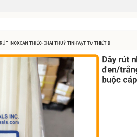
 RÚT INOX
CAN THIẾC-CHAI THUỶ TINH
VẬT TƯ THIẾT BỊ
cao
Dây rút nhựa 7.6x450mm (45cm) đen/trắng KST đóng gói hàng, bu
Dây rút
đen/trắn
buộc cá