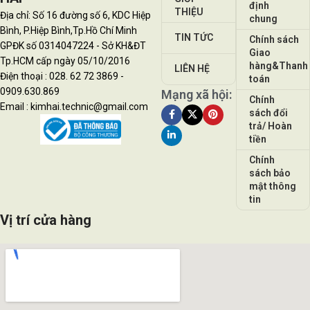
định
THIỆU
Địa chỉ: Số 16 đường số 6, KDC Hiệp
chung
Bình, P.Hiệp Bình,Tp.Hồ Chí Minh
TIN TỨC
Chính sách
GPĐK số 0314047224 - Sở KH&ĐT
Giao
Tp.HCM cấp ngày 05/10/2016
hàng&Thanh
LIÊN HỆ
Điện thoại : 028. 62 72 3869 -
toán
0909.630.869
Mạng xã hội:
Chính
Email : kimhai.technic@gmail.com
sách đổi
trả/ Hoàn
tiền
Chính
sách bảo
mật thông
tin
Vị trí cửa hàng