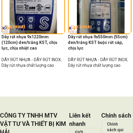
Dây rút nhựa 9x1220mm
Dây rút nhựa 9x550mm (55cm)
(120cm) đen/trắng KST, chịu
đen/trắng KST buộc rút cáp,
lực, chịu nhiệt cao
chịu lực
DÂY RÚT NHỰA - DÂY RÚT INOX
,
DÂY RÚT NHỰA - DÂY RÚT INOX
,
Dây rút nhựa chất lượng cao
Dây rút nhựa chất lượng cao
Đọc tiếp
Đọc tiếp
CÔNG TY TNHH MTV
Liên kết
Chính sách
VẬT TƯ VÀ THIẾT BỊ KIM
nhanh
Chính
sách qui
HẢI
GIỚI