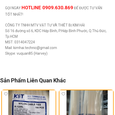
HOTLINE 0909.630.869
GỌI NGAY
ĐỂ ĐƯỢC TƯ VẤN
TỐT NHẤT!
CÔNG TY TNHH MTV VẬT TƯ VÀ THIÊT BỊ KIM HẢI
Số 16 đường số 6, KDC Hiệp Bình, P.Hiệp Bình Phước, Q.Thủ Đức,
Tp.HCM
MST: 0314047224
Mail: kimhai.technic@gmail.com
Skype: vuquan85 (Harvey)
Sản Phẩm Liên Quan Khác