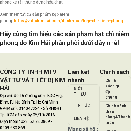
phong xe tải, thùng đựng hóa chất
Xem thêm tất cả sản phẩm kẹp niêm
phong
:
https://vattukimhai.com/danh-muc/kep-chi-niem-phong
Hãy cùng tìm hiểu các sản phẩm hạt chì niêm
phong do Kim Hải phân phối dưới đây nhé!
CÔNG TY TNHH MTV
Liên kết
Chính sách
VẬT TƯ VÀ THIẾT BỊ KIM
nhanh
Chính
sách qui
HẢI
GIỚI
định
THIỆU
Địa chỉ: Số 16 đường số 6, KDC Hiệp
chung
Bình, P.Hiệp Bình,Tp.Hồ Chí Minh
TIN TỨC
Chính sách
GPĐK số 0314047224 - Sở KH&ĐT
Giao
Tp.HCM cấp ngày 05/10/2016
hàng&Thanh
LIÊN HỆ
Điện thoại : 028. 62 72 3869 -
toán
0909.630.869
Mạng xã hội: