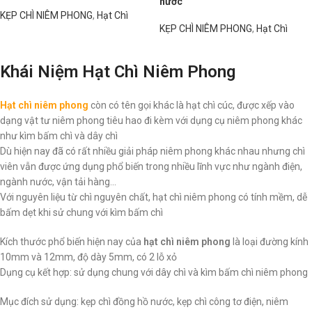
nước
KẸP CHÌ NIÊM PHONG
,
Hạt Chì
KẸP CHÌ NIÊM PHONG
,
Hạt Chì
Đọc tiếp
Đọc tiếp
Khái Niệm Hạt Chì Niêm Phong
Hạt chì niêm phong
còn có tên gọi khác là hạt chì cúc, được
xếp vào
dạng vật tư niêm phong tiêu hao đi kèm với dụng cụ niêm phong khác
như kìm bấm chì và dây chì
Dù hiện nay đã có rất nhiều giải pháp niêm phong khác nhau nhưng chì
viên vẫn được ứng dụng phổ biến trong nhiều lĩnh vực như ngành điện,
ngành nước, vận tải hàng…
Với nguyên liệu từ chì nguyên chất, hạt chì niêm phong có tính mềm, dễ
bấm dẹt khi sử chung với kìm bấm chì
Kích thước phổ biến hiện nay của
hạt chì niêm phong
là loại đường kính
10mm và 12mm, độ dày 5mm, có 2 lỗ xỏ
Dụng cụ kết hợp: sử dụng chung với dây chì và kìm bấm chì niêm phong
Mục đích sử dụng: kẹp chì đồng hồ nước, kẹp chì công tơ điện, niêm