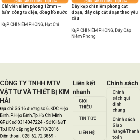
Chì viên niêm phong 12mm –
Dây kẹp chì niêm phong cắt
bấm công tơ điện, đồng hồ nước
đoạn, dây cáp cắt đoạn theo yêu
cầu
KẸP CHÌ NIÊM PHONG
,
Hạt Chì
KẸP CHÌ NIÊM PHONG
,
Dây Cáp
Đọc tiếp
Niêm Phong
Đọc tiếp
CÔNG TY TNHH MTV
Liên kết
Chính sách
VẬT TƯ VÀ THIẾT BỊ KIM
nhanh
Chính
sách qui
HẢI
GIỚI
định
THIỆU
Địa chỉ: Số 16 đường số 6, KDC Hiệp
chung
Bình, P.Hiệp Bình,Tp.Hồ Chí Minh
TIN TỨC
Chính sách
GPĐK số 0314047224 - Sở KH&ĐT
Giao
Tp.HCM cấp ngày 05/10/2016
hàng&Thanh
LIÊN HỆ
Điện thoại : 028. 62 72 3869 -
toán