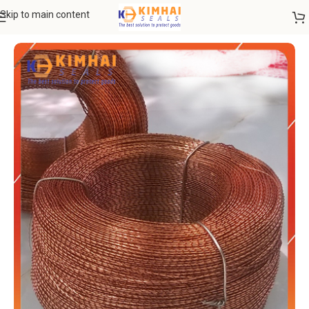
Skip to main content
Trang chủ
KẸP CHÌ NIÊM PHONG
Dây Cáp Niêm Phong