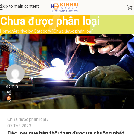
Skip to main content
Chưa được phân loại
Home
Archive by Category "Chưa được phân loại"
admin
0
Chưa được phân loại
07 Th3 2023
Các loại que hàn thổi than được ưa chuộng nhất