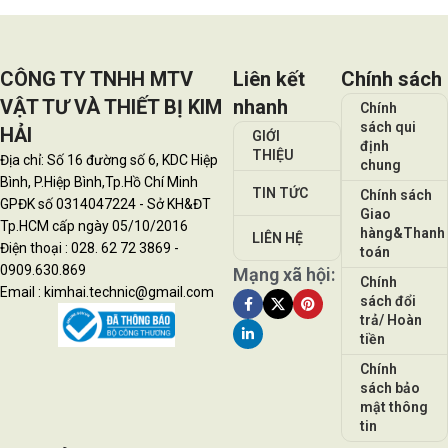
CÔNG TY TNHH MTV
Liên kết
Chính sách
VẬT TƯ VÀ THIẾT BỊ KIM
nhanh
Chính
sách qui
HẢI
GIỚI
định
THIỆU
Địa chỉ: Số 16 đường số 6, KDC Hiệp
chung
Bình, P.Hiệp Bình,Tp.Hồ Chí Minh
TIN TỨC
Chính sách
GPĐK số 0314047224 - Sở KH&ĐT
Giao
Tp.HCM cấp ngày 05/10/2016
hàng&Thanh
LIÊN HỆ
Điện thoại : 028. 62 72 3869 -
toán
0909.630.869
Mạng xã hội:
Chính
Email : kimhai.technic@gmail.com
sách đổi
trả/ Hoàn
tiền
Chính
sách bảo
mật thông
tin