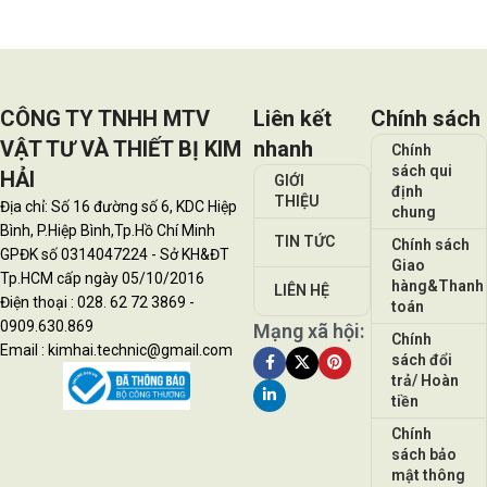
CÔNG TY TNHH MTV
Liên kết
Chính sách
VẬT TƯ VÀ THIẾT BỊ KIM
nhanh
Chính
sách qui
HẢI
GIỚI
định
THIỆU
Địa chỉ: Số 16 đường số 6, KDC Hiệp
chung
Bình, P.Hiệp Bình,Tp.Hồ Chí Minh
TIN TỨC
Chính sách
GPĐK số 0314047224 - Sở KH&ĐT
Giao
Tp.HCM cấp ngày 05/10/2016
hàng&Thanh
LIÊN HỆ
Điện thoại : 028. 62 72 3869 -
toán
0909.630.869
Mạng xã hội:
Chính
Email : kimhai.technic@gmail.com
sách đổi
trả/ Hoàn
tiền
Chính
sách bảo
mật thông