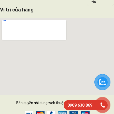
tin
Vị trí cửa hàng
Bản quyền nội dung web thuộc về Vattukimhai.com
0909 630 869