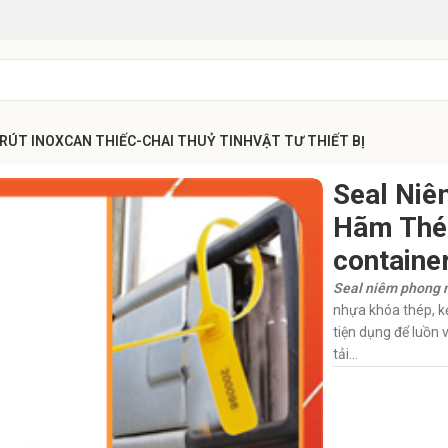
 RÚT INOX
CAN THIẾC-CHAI THUỶ TINH
VẬT TƯ THIẾT BỊ
 Phong Nhựa Khóa Hãm Thép 40cm seal cổ bao, container, xe tải
Seal Ni
Hãm Thép
container
Seal niêm phong 
nhựa khóa thép, k
tiện dụng để luồn 
tải…