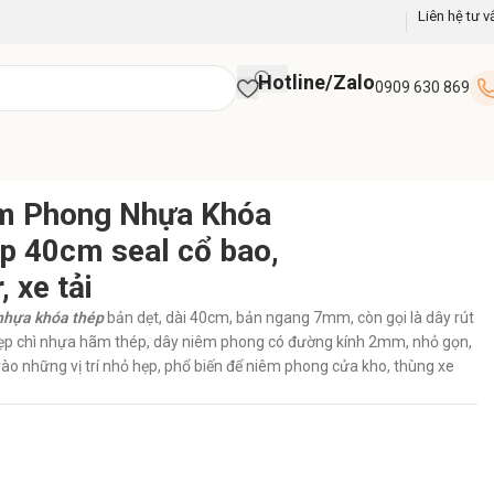
Liên hệ tư v
Hotline/Zalo
0909 630 869
êm Phong Nhựa Khóa
 40cm seal cổ bao,
, xe tải
nhựa khóa thép
bản dẹt, dài 40cm, bản ngang 7mm, còn gọi là dây rút
ẹp chì nhựa hãm thép, dây niêm phong có đường kính 2mm, nhỏ gọn,
vào những vị trí nhỏ hẹp, phổ biến để niêm phong cửa kho, thùng xe