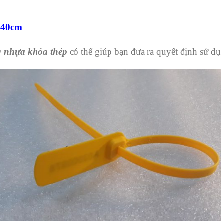
 40cm
g nhựa khóa thép
có thể giúp bạn đưa ra quyết định sử d