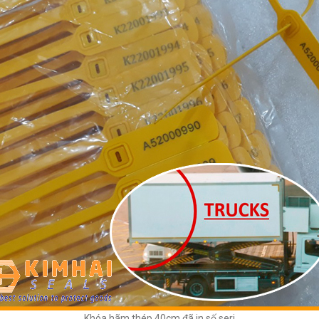
Khóa hãm thép 40cm đã in số seri