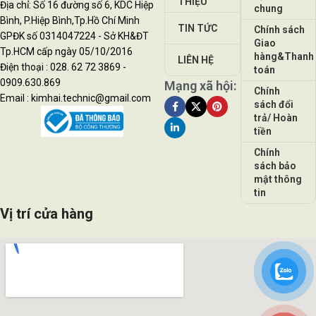
THIỆU
Địa chỉ: Số 16 đường số 6, KDC Hiệp
chung
Bình, P.Hiệp Bình,Tp.Hồ Chí Minh
TIN TỨC
Chính sách
GPĐK số 0314047224 - Sở KH&ĐT
Giao
Tp.HCM cấp ngày 05/10/2016
hàng&Thanh
LIÊN HỆ
Điện thoại : 028. 62 72 3869 -
toán
0909.630.869
Mạng xã hội:
Chính
Email : kimhai.technic@gmail.com
sách đổi
trả/ Hoàn
tiền
Chính
sách bảo
mật thông
tin
Vị trí cửa hàng