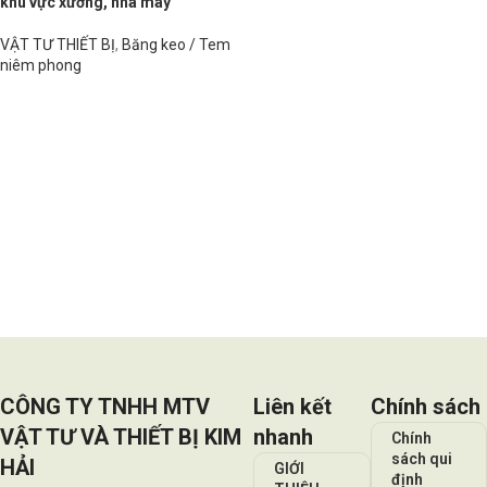
khu vực xưởng, nhà máy
VẬT TƯ THIẾT BỊ
,
Băng keo / Tem
niêm phong
Đọc tiếp
CÔNG TY TNHH MTV
Liên kết
Chính sách
VẬT TƯ VÀ THIẾT BỊ KIM
nhanh
Chính
sách qui
HẢI
GIỚI
định