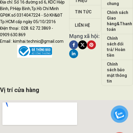
THIỆU
Địa chỉ: Số 16 đường số 6, KDC Hiệp
chung
Bình, P.Hiệp Bình,Tp.Hồ Chí Minh
TIN TỨC
Chính sách
GPĐK số 0314047224 - Sở KH&ĐT
Giao
Tp.HCM cấp ngày 05/10/2016
hàng&Thanh
LIÊN HỆ
Điện thoại : 028. 62 72 3869 -
toán
0909.630.869
Mạng xã hội:
Chính
Email : kimhai.technic@gmail.com
sách đổi
trả/ Hoàn
tiền
Chính
sách bảo
mật thông
tin
Vị trí cửa hàng