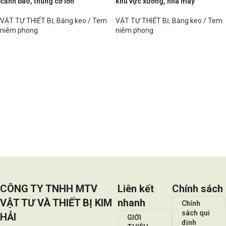
cảnh báo, thùng cỡ lớn
khu vực xưởng, nhà máy
VẬT TƯ THIẾT BỊ
,
Băng keo / Tem
VẬT TƯ THIẾT BỊ
,
Băng keo / Tem
niêm phong
niêm phong
Đọc tiếp
Đọc tiếp
CÔNG TY TNHH MTV
Liên kết
Chính sách
VẬT TƯ VÀ THIẾT BỊ KIM
nhanh
Chính
sách qui
HẢI
GIỚI
định