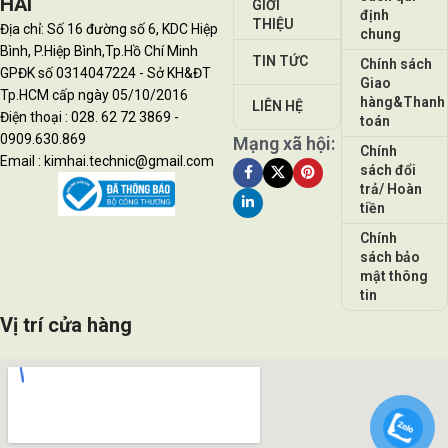
HẢI
GIỚI
định
THIỆU
Địa chỉ: Số 16 đường số 6, KDC Hiệp
chung
Bình, P.Hiệp Bình,Tp.Hồ Chí Minh
TIN TỨC
Chính sách
GPĐK số 0314047224 - Sở KH&ĐT
Giao
Tp.HCM cấp ngày 05/10/2016
hàng&Thanh
LIÊN HỆ
Điện thoại : 028. 62 72 3869 -
toán
0909.630.869
Mạng xã hội:
Chính
Email : kimhai.technic@gmail.com
sách đổi
trả/ Hoàn
tiền
Chính
sách bảo
mật thông
tin
Vị trí cửa hàng