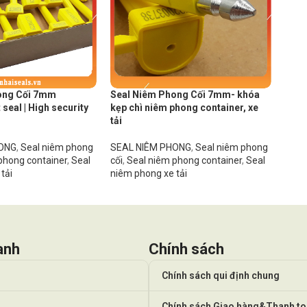
ong Cối 7mm
Seal Niêm Phong Cối 7mm- khóa
 seal | High security
kẹp chì niêm phong container, xe
tải
HONG
,
Seal niêm phong
SEAL NIÊM PHONG
,
Seal niêm phong
phong container
,
Seal
cối
,
Seal niêm phong container
,
Seal
tải
niêm phong xe tải
anh
Chính sách
Chính sách qui định chung
Chính sách Giao hàng&Thanh t