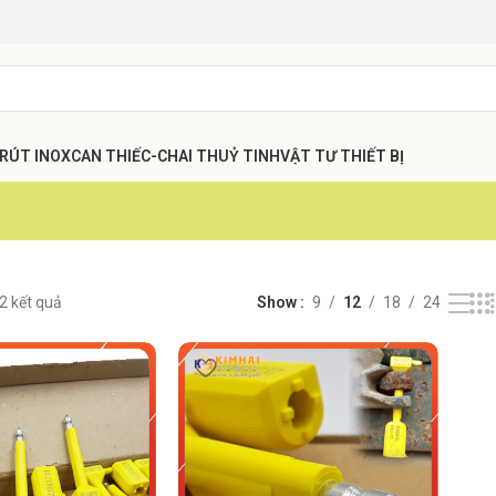
 RÚT INOX
CAN THIẾC-CHAI THUỶ TINH
VẬT TƯ THIẾT BỊ
 2 kết quả
Show
9
12
18
24