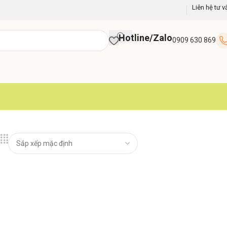
Liên hệ tư v
Hotline/Zalo
0909 630 869