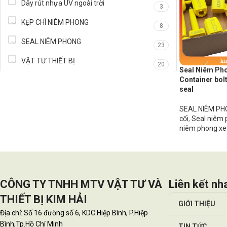
Dây rút nhựa UV ngoài trời
3
KẸP CHÌ NIÊM PHONG
8
SEAL NIÊM PHONG
23
VẬT TƯ THIẾT BỊ
20
Seal Niêm Ph
Container bolt
seal
SEAL NIÊM P
cối
,
Seal niêm 
niêm phong xe 
CÔNG TY TNHH MTV VẬT TƯ VÀ
Liên kết nh
THIẾT BỊ KIM HẢI
GIỚI THIỆU
Địa chỉ: Số 16 đường số 6, KDC Hiệp Bình, P.Hiệp
Bình,Tp.Hồ Chí Minh
TIN TỨC