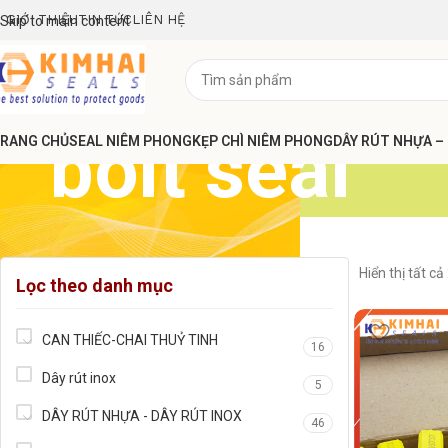
GIỚI THIỆU
TIN TỨC
LIÊN HỆ
Skip to main content
bolt seal
RANG CHỦ
SEAL NIÊM PHONG
KẸP CHÌ NIÊM PHONG
DÂY RÚT NHỰA –
Hiển thị tất cả
Lọc theo danh mục
CAN THIẾC-CHAI THUỶ TINH
16
Dây rút inox
5
DÂY RÚT NHỰA - DÂY RÚT INOX
46