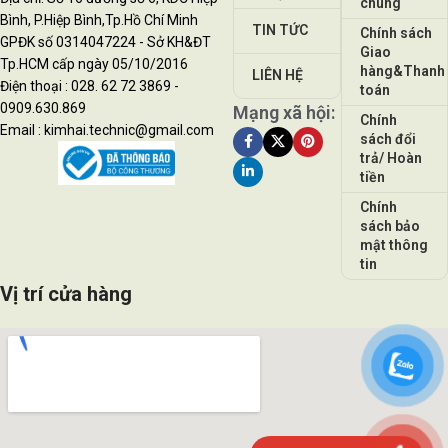
chung
Bình, P.Hiệp Bình,Tp.Hồ Chí Minh
TIN TỨC
Chính sách
GPĐK số 0314047224 - Sở KH&ĐT
Giao
Tp.HCM cấp ngày 05/10/2016
hàng&Thanh
LIÊN HỆ
Điện thoại : 028. 62 72 3869 -
toán
0909.630.869
Mạng xã hội:
Chính
Email : kimhai.technic@gmail.com
sách đổi
trả/ Hoàn
tiền
Chính
sách bảo
mật thông
tin
Vị trí cửa hàng