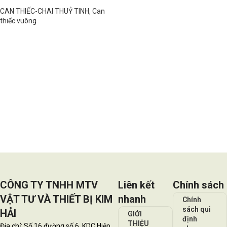
CAN THIẾC-CHAI THUỶ TINH
,
Can
thiếc vuông
Đọc tiếp
CÔNG TY TNHH MTV
Liên kết
Chính sách
VẬT TƯ VÀ THIẾT BỊ KIM
nhanh
Chính
sách qui
HẢI
GIỚI
định
THIỆU
Địa chỉ: Số 16 đường số 6, KDC Hiệp