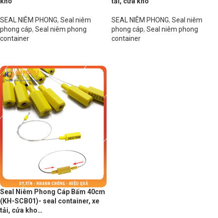
kho
tải, cửa kho
SEAL NIÊM PHONG
,
Seal niêm
SEAL NIÊM PHONG
,
Seal niêm
phong cáp
,
Seal niêm phong
phong cáp
,
Seal niêm phong
container
container
Đọc tiếp
Đọc tiếp
Seal Niêm Phong Cáp Bấm 40cm
(KH-SCB01)- seal container, xe
tải, cửa kho…