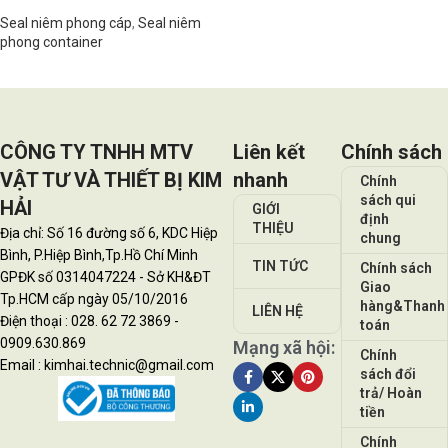
Seal niêm phong cáp
,
Seal niêm
phong container
Đọc tiếp
CÔNG TY TNHH MTV
Liên kết
Chính sách
VẬT TƯ VÀ THIẾT BỊ KIM
nhanh
Chính
sách qui
HẢI
GIỚI
định
THIỆU
Địa chỉ: Số 16 đường số 6, KDC Hiệp
chung
Bình, P.Hiệp Bình,Tp.Hồ Chí Minh
TIN TỨC
Chính sách
GPĐK số 0314047224 - Sở KH&ĐT
Giao
Tp.HCM cấp ngày 05/10/2016
hàng&Thanh
LIÊN HỆ
Điện thoại : 028. 62 72 3869 -
toán
0909.630.869
Mạng xã hội:
Chính
Email : kimhai.technic@gmail.com
sách đổi
trả/ Hoàn
tiền
Chính