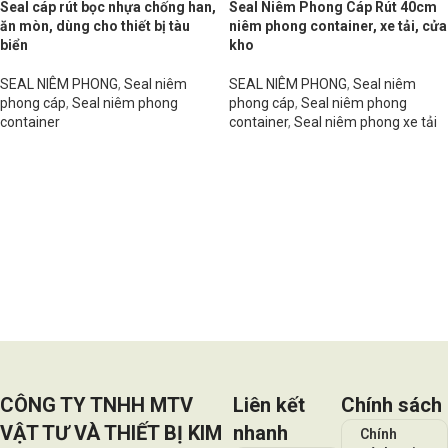
Seal cáp rút bọc nhựa chống han,
Seal Niêm Phong Cáp Rút 40cm
ăn mòn, dùng cho thiết bị tàu
niêm phong container, xe tải, cửa
biển
kho
SEAL NIÊM PHONG
,
Seal niêm
SEAL NIÊM PHONG
,
Seal niêm
phong cáp
,
Seal niêm phong
phong cáp
,
Seal niêm phong
container
container
,
Seal niêm phong xe tải
Đọc tiếp
Đọc tiếp
CÔNG TY TNHH MTV
Liên kết
Chính sách
VẬT TƯ VÀ THIẾT BỊ KIM
nhanh
Chính