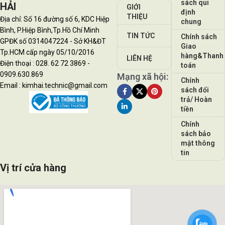
sách qui
HẢI
GIỚI
định
THIỆU
Địa chỉ: Số 16 đường số 6, KDC Hiệp
chung
Bình, P.Hiệp Bình,Tp.Hồ Chí Minh
TIN TỨC
Chính sách
GPĐK số 0314047224 - Sở KH&ĐT
Giao
Tp.HCM cấp ngày 05/10/2016
hàng&Thanh
LIÊN HỆ
Điện thoại : 028. 62 72 3869 -
toán
0909.630.869
Mạng xã hội:
Chính
Email : kimhai.technic@gmail.com
sách đổi
trả/ Hoàn
tiền
Chính
sách bảo
mật thông
tin
Vị trí cửa hàng