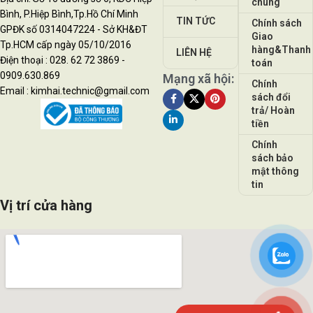
chung
Bình, P.Hiệp Bình,Tp.Hồ Chí Minh
TIN TỨC
Chính sách
GPĐK số 0314047224 - Sở KH&ĐT
Giao
Tp.HCM cấp ngày 05/10/2016
hàng&Thanh
LIÊN HỆ
Điện thoại : 028. 62 72 3869 -
toán
0909.630.869
Mạng xã hội:
Chính
Email : kimhai.technic@gmail.com
sách đổi
trả/ Hoàn
tiền
Chính
sách bảo
mật thông
tin
Vị trí cửa hàng