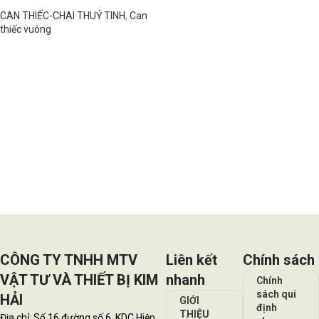
CAN THIẾC-CHAI THUỶ TINH
,
Can
thiếc vuông
Đọc tiếp
CÔNG TY TNHH MTV
Liên kết
Chính sách
VẬT TƯ VÀ THIẾT BỊ KIM
nhanh
Chính
sách qui
HẢI
GIỚI
định
THIỆU
Địa chỉ: Số 16 đường số 6, KDC Hiệp