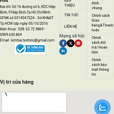
HẢI
GIỚI
định
THIỆU
Địa chỉ: Số 16 đường số 6, KDC Hiệp
chung
Bình, P.Hiệp Bình,Tp.Hồ Chí Minh
TIN TỨC
Chính sách
GPĐK số 0314047224 - Sở KH&ĐT
Giao
Tp.HCM cấp ngày 05/10/2016
hàng&Thanh
LIÊN HỆ
Điện thoại : 028. 62 72 3869 -
toán
0909.630.869
Mạng xã hội:
Chính
Email : kimhai.technic@gmail.com
sách đổi
trả/ Hoàn
tiền
Chính
sách bảo
mật thông
tin
Vị trí cửa hàng