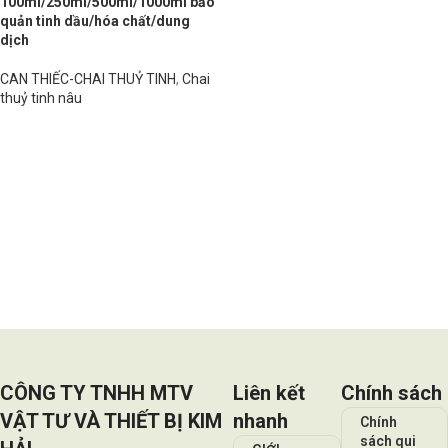
100ml/250ml/500ml/1000ml bảo
quản tinh dầu/hóa chất/dung
dịch
CAN THIẾC-CHAI THUỶ TINH
,
Chai
thuỷ tinh nâu
Đọc tiếp
CÔNG TY TNHH MTV
Liên kết
Chính sách
VẬT TƯ VÀ THIẾT BỊ KIM
nhanh
Chính
sách qui