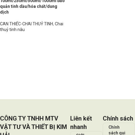
100ml/250ml/500ml/1000ml bảo
quản tinh dầu/hóa chất/dung
dịch
CAN THIẾC-CHAI THUỶ TINH
,
Chai
thuỷ tinh nâu
Đọc tiếp
CÔNG TY TNHH MTV
Liên kết
Chính sách
VẬT TƯ VÀ THIẾT BỊ KIM
nhanh
Chính
sách qui