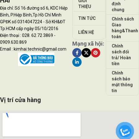
HẢI
GIỚI
định
THIỆU
Địa chỉ: Số 16 đường số 6, KDC Hiệp
chung
Bình, P.Hiệp Bình,Tp.Hồ Chí Minh
TIN TỨC
Chính sách
GPĐK số 0314047224 - Sở KH&ĐT
Giao
Tp.HCM cấp ngày 05/10/2016
hàng&Thanh
LIÊN HỆ
Điện thoại : 028. 62 72 3869 -
toán
0909.630.869
Mạng xã hội:
Chính
Email : kimhai.technic@gmail.com
sách đổi
trả/ Hoàn
tiền
Chính
sách bảo
mật thông
tin
Vị trí cửa hàng