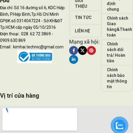
HẢI
GIỚI
định
THIỆU
Địa chỉ: Số 16 đường số 6, KDC Hiệp
chung
Bình, P.Hiệp Bình,Tp.Hồ Chí Minh
TIN TỨC
Chính sách
GPĐK số 0314047224 - Sở KH&ĐT
Giao
Tp.HCM cấp ngày 05/10/2016
hàng&Thanh
LIÊN HỆ
Điện thoại : 028. 62 72 3869 -
toán
0909.630.869
Mạng xã hội:
Chính
Email : kimhai.technic@gmail.com
sách đổi
trả/ Hoàn
tiền
Chính
sách bảo
mật thông
tin
Vị trí cửa hàng