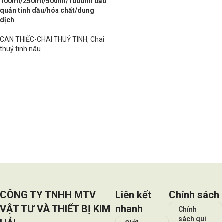
100ml/250ml/500ml/1000ml bảo
quản tinh dầu/hóa chất/dung
dịch
CAN THIẾC-CHAI THUỶ TINH
,
Chai
thuỷ tinh nâu
Đọc tiếp
CÔNG TY TNHH MTV
Liên kết
Chính sách
VẬT TƯ VÀ THIẾT BỊ KIM
nhanh
Chính
sách qui