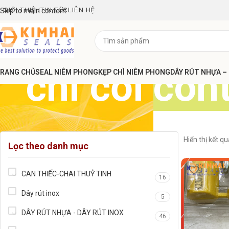
GIỚI THIỆU
TIN TỨC
LIÊN HỆ
Skip to main content
chì cối con
RANG CHỦ
SEAL NIÊM PHONG
KẸP CHÌ NIÊM PHONG
DÂY RÚT NHỰA –
Hiển thị kết q
Lọc theo danh mục
CAN THIẾC-CHAI THUỶ TINH
16
Dây rút inox
5
DÂY RÚT NHỰA - DÂY RÚT INOX
46