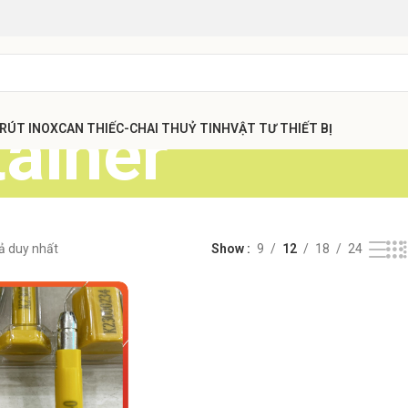
tainer
 RÚT INOX
CAN THIẾC-CHAI THUỶ TINH
VẬT TƯ THIẾT BỊ
uả duy nhất
Show
9
12
18
24