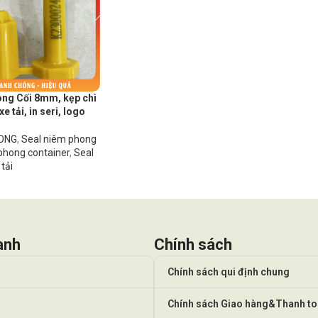
ng Cối 8mm, kẹp chì
xe tải, in seri, logo
HONG
,
Seal niêm phong
phong container
,
Seal
tải
anh
Chính sách
Chính sách qui định chung
Chính sách Giao hàng&Thanh t