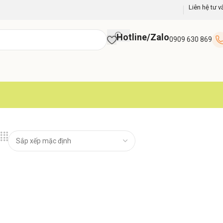
Liên hệ tư v
Hotline/Zalo
0909 630 869