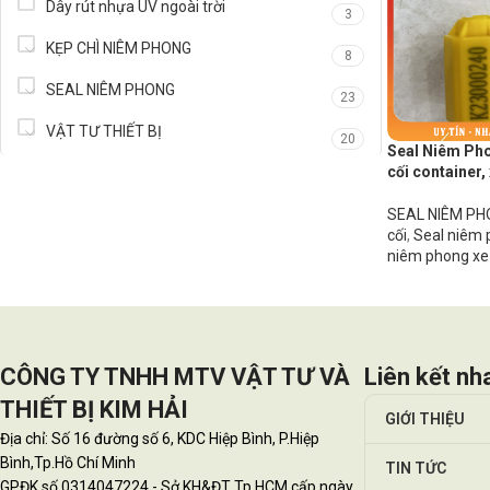
Dây rút nhựa UV ngoài trời
3
KẸP CHÌ NIÊM PHONG
8
SEAL NIÊM PHONG
23
VẬT TƯ THIẾT BỊ
20
Seal Niêm Pho
cối container, 
SEAL NIÊM P
cối
,
Seal niêm 
niêm phong xe 
CÔNG TY TNHH MTV VẬT TƯ VÀ
Liên kết nh
THIẾT BỊ KIM HẢI
GIỚI THIỆU
Địa chỉ: Số 16 đường số 6, KDC Hiệp Bình, P.Hiệp
Bình,Tp.Hồ Chí Minh
TIN TỨC
GPĐK số 0314047224 - Sở KH&ĐT Tp.HCM cấp ngày